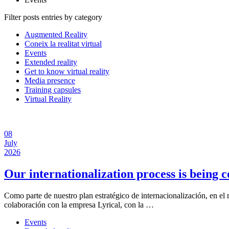
Filter posts entries by category
Augmented Reality
Coneix la realitat virtual
Events
Extended reality
Get to know virtual reality
Media presence
Training capsules
Virtual Reality
08
July
2026
Our internationalization process is being 
Como parte de nuestro plan estratégico de internacionalización, en el
colaboración con la empresa Lyrical, con la …
Events