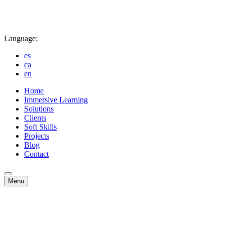
Language:
es
ca
en
Home
Immersive Learning
Solutions
Clients
Soft Skills
Projects
Blog
Contact
Menu