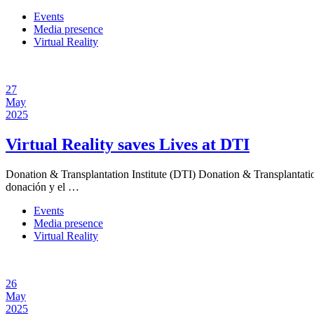
Events
Media presence
Virtual Reality
27
May
2025
Virtual Reality saves Lives at DTI
Donation & Transplantation Institute (DTI) Donation & Transplantation
donación y el …
Events
Media presence
Virtual Reality
26
May
2025