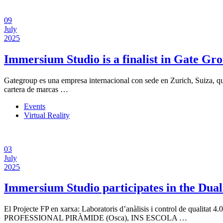
09
July
2025
Immersium Studio is a finalist in Gate Gro
Gategroup es una empresa internacional con sede en Zurich, Suiza, que
cartera de marcas …
Events
Virtual Reality
03
July
2025
Immersium Studio participates in the Dual
El Projecte FP en xarxa: Laboratoris d’anàlisis i control de qual
PROFESSIONAL PIRÀMIDE (Osca), INS ESCOLA …