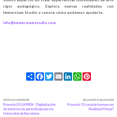
rigor pedagógico. Explora nuevas realidades con
Immersium Studio y conoce cómo podemos ayudarte.
info@immersiumstudio.com
Share
Facebook
Twitter
Email
LinkedIn
WhatsApp
Pinterest
ARTÍCULO ANTERIOR
SIGUIENTE PUBLICACIÓN
Proyecto DIGAPREN - Digitalización
Proyecto "El corazón humano en
de entornos de aprendizaje para la
Realidad Virtual"
Universitat de Barcelona