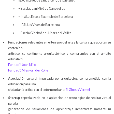
IES Castellet de Sant Vicenç de Castellet
– Escola Joan Miró de Canovelles
– Institut Escola Eixample de Barcelona
– IES Lluís Vives de Barcelona
– Escola Ginebró de LLinars del Vallès
Fundaciones
relevantes en el terreno del arte y la cultura que aportan su
contenido
artístico, su continente arquitectónico y compromiso con el ámbito
educativo:
Fundació Joan Miró
Fundació Mies van der Rohe
Asociación
cultural impulsada por arquitectos, comprometida con la
educación para una
ciudadanía crítica con el entorno urbano:
El Globus Vermell
Startup
especializada en la aplicación de tecnologías de realitat virtual
para la
generación de situaciones de aprendizaje inmersivas:
Immersium