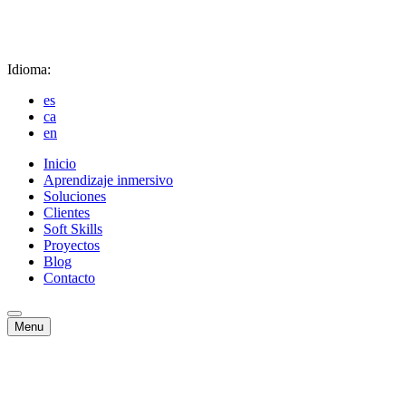
Idioma:
es
ca
en
Inicio
Aprendizaje inmersivo
Soluciones
Clientes
Soft Skills
Proyectos
Blog
Contacto
Menu