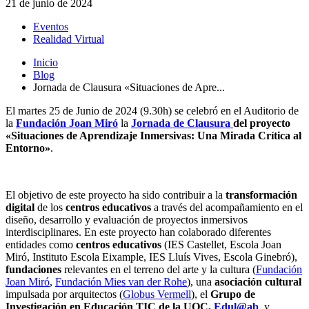
21 de junio de 2024
Eventos
Realidad Virtual
Inicio
Blog
Jornada de Clausura «Situaciones de Apre...
El martes 25 de Junio de 2024 (9.30h) se celebró en el Auditorio de
la
Fundación Joan Miró
la
Jornada de Clausura
del proyecto
«Situaciones de Aprendizaje Inmersivas: Una Mirada Crítica al
Entorno»
.
El objetivo de este proyecto ha sido contribuir a la
transformación
digital
de los
centros educativos
a través del acompañamiento en el
diseño, desarrollo y evaluación de proyectos inmersivos
interdisciplinares. En este proyecto han colaborado diferentes
entidades como
centros educativos
(IES Castellet, Escola Joan
Miró, Instituto Escola Eixample, IES Lluís Vives, Escola Ginebró),
fundaciones
relevantes en el terreno del arte y la cultura (
Fundación
Joan Miró
,
Fundación Mies van der Rohe
), una
asociación cultural
impulsada por arquitectos (
Globus Vermell
), el
Grupo de
Investigación en Educación TIC de la UOC,
Edul@ab
, y