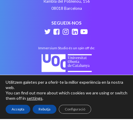
Rambla del Poblenou, 156
08018 Barcelona
SEGUEIX-NOS
Immersium Studio és un spin off de:
Utilitzem galetes per a oferir-te la millor experiència en la nostra
web.
You can find out more about which cookies we are using or switch
them off in
settings
.
Accepta
Rebutja
Configuració
Avís legal
Política de privacitat
Política de cookies
with
at
Perception