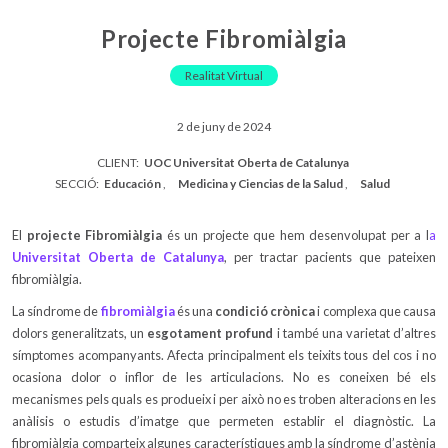
Projecte Fibromiàlgia
Realitat Virtual
2 de juny de 2024
CLIENT:
UOC Universitat Oberta de Catalunya
SECCIÓ:
Educación
Medicina y Ciencias de la Salud
Salud
El
projecte Fibromiàlgia
és un projecte que hem desenvolupat per a l
a
Universitat Oberta de Catalunya
, per tractar pacients que pateixen
fibromiàlgia.
La síndrome de
fibromiàlgia
és una
condició crònica
i complexa que causa
dolors generalitzats, un
esgotament profund
i també una varietat d’altres
símptomes acompanyants. Afecta principalment els teixits tous del cos i no
ocasiona dolor o inflor de les articulacions. No es coneixen bé els
mecanismes pels quals es produeix i per això no es troben alteracions en les
anàlisis o estudis d’imatge que permeten establir el diagnòstic. La
fibromiàlgia comparteix algunes característiques amb la síndrome d’astènia