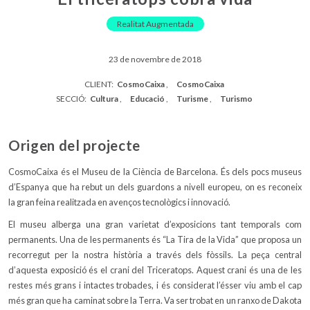
Realitat Augmentada
23 de novembre de 2018
CLIENT:
CosmoCaixa
CosmoCaixa
SECCIÓ:
Cultura
Educació
Turisme
Turismo
Origen del projecte
CosmoCaixa és el Museu de la Ciència de Barcelona. És dels pocs museus
d’Espanya que ha rebut un dels guardons a nivell europeu, on es reconeix
la gran feina realitzada en avenços tecnològics i innovació.
El museu alberga una gran varietat d’exposicions tant temporals com
permanents. Una de les permanents és “La Tira de la Vida” que proposa un
recorregut per la nostra història a través dels fòssils. La peça central
d’aquesta exposició és el crani del Triceratops. Aquest crani és una de les
restes més grans i intactes trobades, i és considerat l’ésser viu amb el cap
més gran que ha caminat sobre la Terra. Va ser trobat en un ranxo de Dakota