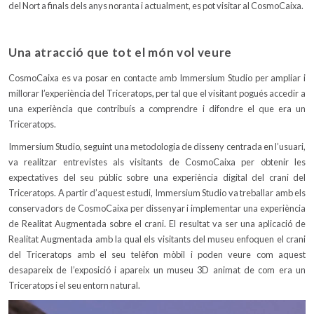
del Nort a finals dels anys noranta i actualment, es pot visitar al CosmoCaixa.
Una atracció que
tot el món
vol veure
CosmoCaixa es va posar en contacte amb Immersium Studio per ampliar i
millorar l’experiència del Triceratops, per tal que el visitant pogués accedir a
una experiència que contribuís a comprendre i difondre el que era un
Triceratops.
Immersium Studio, seguint una metodologia de disseny centrada en l’usuari,
va realitzar entrevistes als visitants de CosmoCaixa per obtenir les
expectatives del seu públic sobre una experiència digital del crani del
Triceratops. A partir d’aquest estudi, Immersium Studio va treballar amb els
conservadors de CosmoCaixa per dissenyar i implementar una experiència
de Realitat Augmentada sobre el crani. El resultat va ser una aplicació de
Realitat Augmentada amb la qual els visitants del museu enfoquen el crani
del Triceratops amb el seu telèfon mòbil i poden veure com aquest
desapareix de l’exposició i apareix un museu 3D animat de com era un
Triceratops i el seu entorn natural.