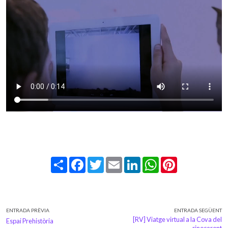
Share
Facebook
Twitter
Email
LinkedIn
WhatsApp
Pinterest
ENTRADA PRÈVIA
ENTRADA SEGÜENT
[RV] Viatge virtual a la Cova del
Espai Prehistòria