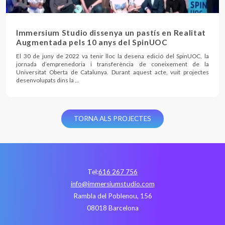
Immersium Studio dissenya un pastís en Realitat
Augmentada pels 10 anys del SpinUOC
El 30 de juny de 2022 va tenir lloc la desena edició del SpinUOC, la
jornada d’emprenedoria i transferència de coneixement de la
Universitat Oberta de Catalunya. Durant aquest acte, vuit projectes
desenvolupats dins la …
TORNA ALS PROJECTES
Tel:
616 267 756
info@immersiumstudio.com
Rambla del Poblenou, 156
08018 Barcelona