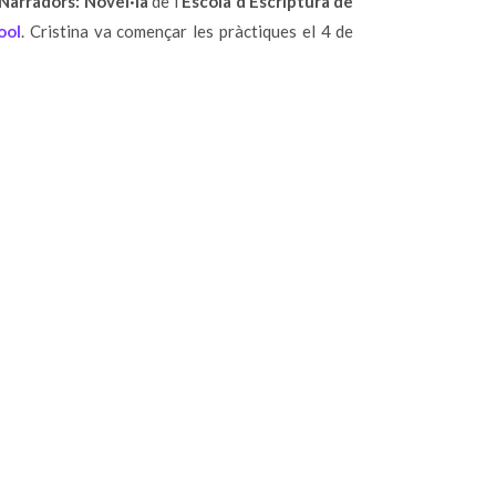
 Narradors: Novel·la
de l’
Escola d’Escriptura de
ool
. Cristina va començar les pràctiques el 4 de