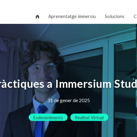
Aprenentatge immersiu
Solucions
C
ràctiques a Immersium Stud
31 de gener de 2025
Esdeveniments
Realitat Virtual