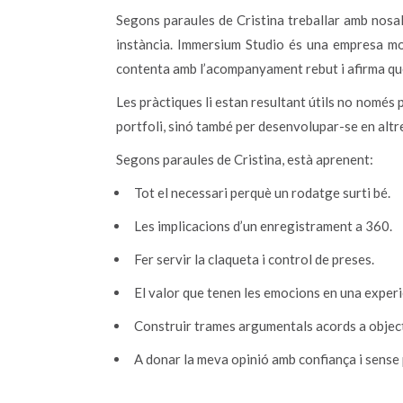
Segons paraules de Cristina treballar amb nosal
instància. Immersium Studio és una empresa mol
contenta amb l’acompanyament rebut i afirma que 
Les pràctiques li estan resultant útils no només p
portfoli, sinó també per desenvolupar-se en altr
Segons paraules de Cristina, està aprenent:
Tot el necessari perquè un rodatge surti bé.
Les implicacions d’un enregistrament a 360.
Fer servir la claqueta i control de preses.
El valor que tenen les emocions en una exper
Construir trames argumentals acords a objectiu
A donar la meva opinió amb confiança i sense 