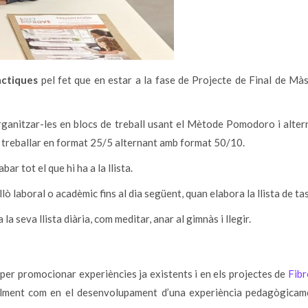
àctiques
pel fet que en estar a la fase de Projecte de Final de Màs
 organitzar-les en blocs de treball usant el Mètode Pomodoro i alte
ol treballar en format 25/5 alternant amb format 50/10.
r tot el que hi ha a la llista.
lò laboral o acadèmic fins al dia següent, quan elabora la llista de ta
la seva llista diària, com meditar, anar al gimnàs i llegir.
per promocionar experiències ja existents i en els projectes de
Fibr
lment com en el desenvolupament d’una experiència pedagògicamen