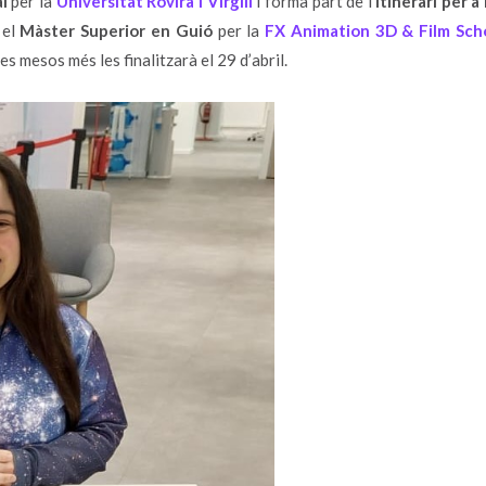
l
per la
Universitat Rovira i Virgili
i forma part de l’
Itinerari per a
 el
Màster Superior en Guió
per la
FX Animation 3D & Film Sch
 mesos més les finalitzarà el 29 d’abril.