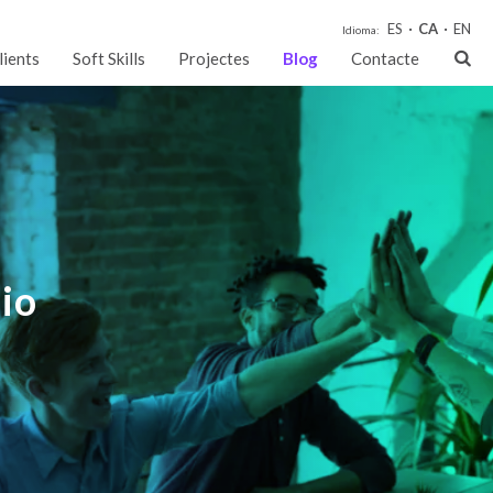
ES
CA
EN
Idioma:
lients
Soft Skills
Projectes
Blog
Contacte
io