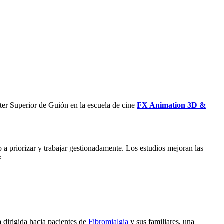
ter Superior de Guión en la escuela de cine
FX Animation 3D &
 a priorizar y trabajar gestionadamente. Los estudios mejoran las
«
 dirigida hacia pacientes de
Fibromialgia
y sus familiares, una