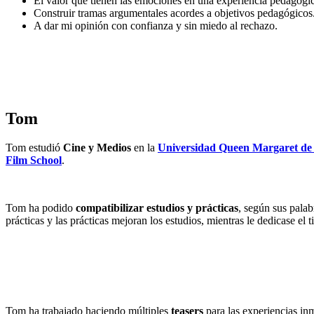
El valor que tienen las emociones en una experiencia pedagógi
Construir tramas argumentales acordes a objetivos pedagógicos. 
A dar mi opinión con confianza y sin miedo al rechazo.
Tom
Tom estudió
Cine y Medios
en la
Universidad Queen Margaret d
Film School
.
Tom ha podido
compatibilizar estudios y prácticas
, según sus palab
prácticas y las prácticas mejoran los estudios, mientras le dedicase e
Tom ha trabajado haciendo múltiples
teasers
para las experiencias in