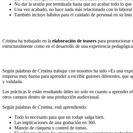
No dar la sesión por terminada hasta que no acabar todo lo que h
Una vez acabado, no hace nada más relacionado con lo laboral o 
También incluye hábitos para el cuidado de personal en su lista d
Cristina ha trabajado en la
elaboración de teasers
para promocionar e
estructuralmente como en el desarrollo de una experiencia pedagógica
Según palabras de Cristina trabajar con nosotros ha sido «Es una ex
empresa muy buena para aprender a escribir guiones diferentes, que a
y validada.
Las prácticas le están resultando útiles no solo en cuanto a aprender e
otros campos dentro de una producción audiovisual.
Según palabras de Cristina, está aprendiendo:
Todo lo necesario para que un rodaje salga bien.
Las implicaciones de una grabación en 360.
Manejo de claqueta y control de tomas.