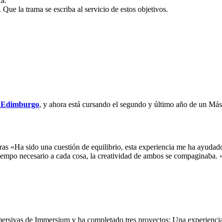
ca.
Que la trama se escriba al servicio de estos objetivos.
e Edimburgo
, y ahora está cursando el segundo y último año de un Más
ras «Ha sido una cuestión de equilibrio, esta experiencia me ha ayudado
l tiempo necesario a cada cosa, la creatividad de ambos se compaginaba. 
mersivas de Immersium y ha completado tres proyectos: Una experiencia