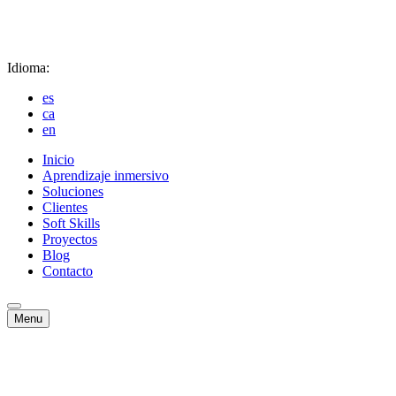
Idioma:
es
ca
en
Inicio
Aprendizaje inmersivo
Soluciones
Clientes
Soft Skills
Proyectos
Blog
Contacto
Menu