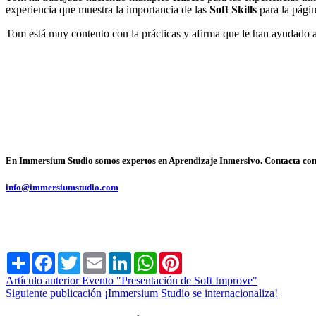
experiencia que muestra la importancia de las
Soft Skills
para la pág
Tom está muy contento con la prácticas y afirma que le han ayudado a 
En Immersium Studio somos expertos en Aprendizaje Inmersivo. Contacta con n
info@immersiumstudio.com
Share
Facebook
Twitter
Email
LinkedIn
WhatsApp
Pinterest
Artículo anterior
Evento "Presentación de Soft Improve"
Siguiente publicación
¡Immersium Studio se internacionaliza!