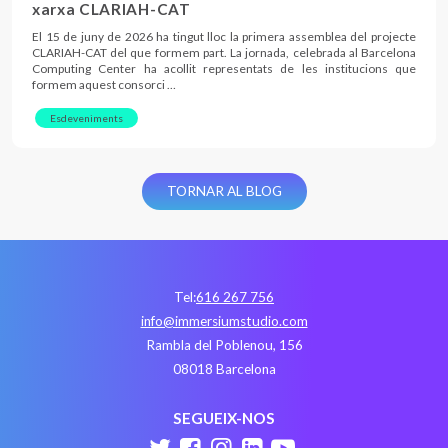
xarxa CLARIAH-CAT
El 15 de juny de 2026 ha tingut lloc la primera assemblea del projecte
CLARIAH-CAT del que formem part. La jornada, celebrada al Barcelona
Computing Center ha acollit representats de les institucions que
formem aquest consorci …
Esdeveniments
TORNAR AL BLOG
Tel:
616 267 756
info@immersiumstudio.com
Rambla del Poblenou, 156
08018 Barcelona
SEGUEIX-NOS