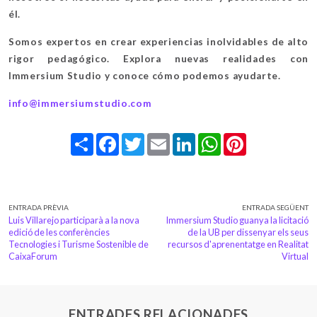
él.
Somos expertos en crear experiencias inolvidables de alto
rigor pedagógico. Explora nuevas realidades con
Immersium Studio y conoce cómo podemos ayudarte.
info@immersiumstudio.com
Share
Facebook
Twitter
Email
LinkedIn
WhatsApp
Pinterest
ENTRADA PRÈVIA
ENTRADA SEGÜENT
Luis Villarejo participarà a la nova
Immersium Studio guanya la licitació
edició de les conferències
de la UB per dissenyar els seus
Tecnologies i Turisme Sostenible de
recursos d'aprenentatge en Realitat
CaixaForum
Virtual
ENTRADES RELACIONADES