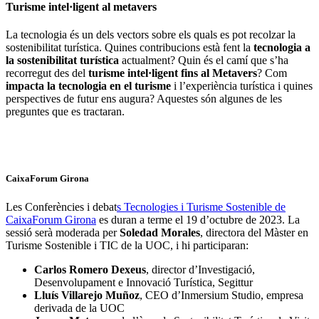
Turisme intel·ligent al metavers
La tecnologia és un dels vectors sobre els quals es pot recolzar la
sostenibilitat turística. Quines contribucions està fent la
tecnologia a
la sostenibilitat turística
actualment? Quin és el camí que s’ha
recorregut des del
turisme intel·ligent fins al Metavers
? Com
impacta la tecnologia en el turisme
i l’experiència turística i quines
perspectives de futur ens augura? Aquestes són algunes de les
preguntes que es tractaran.
CaixaForum Girona
Les Conferències i debat
s Tecnologies i Turisme Sostenible de
CaixaForum Girona
es duran a terme el 19 d’octubre de 2023. La
sessió serà moderada per
Soledad Morales
, directora del Màster en
Turisme Sostenible i TIC de la UOC, i hi participaran:
Carlos Romero Dexeus
, director d’Investigació,
Desenvolupament e Innovació Turística, Segittur
Lluís Villarejo Muñoz
, CEO d’Inmersium Studio, empresa
derivada de la UOC