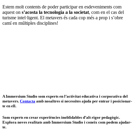
Estem molt contents de poder participar en esdeveniments com
aquest on
s’acosta la tecnologia a la societat
, com en el cas del
turisme intel·ligent. El metavers és cada cop més a prop i s’obre
camí en múltiples disciplines!
A Immersium Studio som experts en l’activitat educativa i corporativa del
metavers.
Contacta
amb nosaltres si necessites ajuda per entrar i posicionar-
te en ell.
Som experts en crear experiències inoblidables d’alt rigor pedagògic.
Explora noves realitats amb Immersium Studio i coneix com podem ajudar-
te.