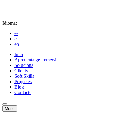
Idioma:
es
ca
en
Inici
Aprenentatge immersiu
Solucions
Clients
Soft Skills
Projectes
Blog
Contacte
Menu