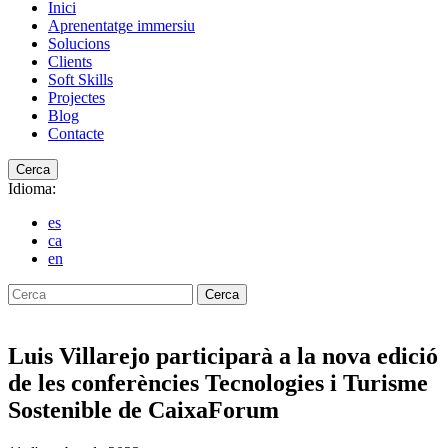
Inici
Aprenentatge immersiu
Solucions
Clients
Soft Skills
Projectes
Blog
Contacte
Cerca
Idioma:
es
ca
en
Cerca
Luis Villarejo participarà a la nova edició
de les conferències Tecnologies i Turisme
Sostenible de CaixaForum