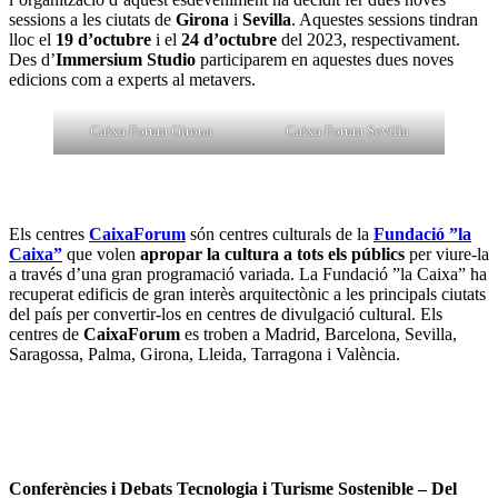
sessions a les ciutats de
Girona
i
Sevilla
. Aquestes sessions tindran
lloc el
19 d’octubre
i el
24 d’octubre
del 2023, respectivament.
Des d’
Immersium Studio
participarem en aquestes dues noves
edicions com a experts al metavers.
Caixa Forum Girona
Caixa Forum Sevilla
Els centres
CaixaForum
són centres culturals de la
Fundació ”la
Caixa”
que volen
apropar la cultura a tots els públics
per viure-la
a través d’una gran programació variada. La Fundació ”la Caixa” ha
recuperat edificis de gran interès arquitectònic a les principals ciutats
del país per convertir-los en centres de divulgació cultural. Els
centres de
CaixaForum
es troben a Madrid, Barcelona, ​​Sevilla,
Saragossa, Palma, Girona, Lleida, Tarragona i València.
Conferències i Debats Tecnologia i Turisme Sostenible – Del