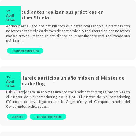
25
Dos estudiantes realizan sus prácticas en
Abril
Immersium Studio
2024
Adrián y Arnau son dos estudiantes que están realizando sus prácticas con
nosotros desde el pasado mes de septiembre. Su colaboración con nosotros
nació a través… Adrián es estudiante de.. y actulmente está realizando sus
prácticas …
Realidad extendida
19
Luis Villarejo participa un año más en el Máster de
Abril
Neuromarketing
2024
Luis Villarejo hará un año más una ponencia sobre tecnologías inmersivas en
el Máster de Neuromarketing de la UAB. El Máster de Neuromarketing
(Técnicas de Investigación de la Cognición y el Comportamineto del
Consumidor, Aplicadas a …
Eventos
Realidad extendida