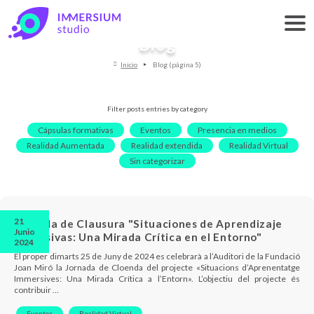
Blog
Inicio
Blog (página 5)
Filter posts entries by category
Cápsulas formativas
Eventos
Presencia en medios
Realidad Aumentada
Realidad extendida
Realidad Virtual
Sin categorizar
21
Jornada de Clausura "Situaciones de Aprendizaje
Junio
Inmersivas: Una Mirada Crítica en el Entorno"
2024
El proper dimarts 25 de Juny de 2024 es celebrarà a l’Auditori de la Fundació
Joan Miró la Jornada de Cloenda del projecte «Situacions d’Aprenentatge
Immersives: Una Mirada Crítica a l’Entorn». L’objectiu del projecte és
contribuir …
Eventos
Realidad Virtual