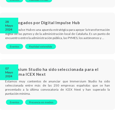
28
Homologados por Digital Impulse Hub
Mayo
2024
Digital Impulse Hub es una apuesta estratégica para apoyar la transformación
digital de las pymes y de la administración local de Cataluña. Es un punto de
encuentro entre la administración pública, las PYMES, los autónomos y …
Eventos
Realidad extendida
07
Immersium Studio ha sido seleccionada para el
Mayo
programa ICEX Next
2024
Estamos muy contentos de anunciar que Immersium Studio ha sido
seleccionada entre más de las 250 empresas españolas que se han
presentado a la última convocatoria de ICEX Next y han superado la
puntación mínima.
Eventos
Presencia en medios