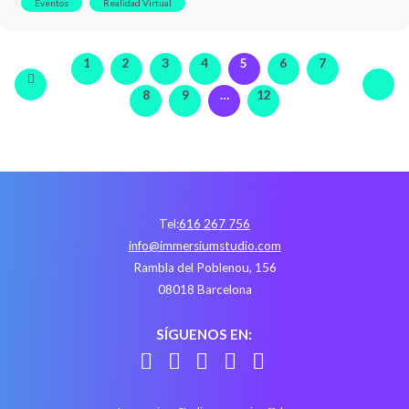
Eventos
Realidad Virtual
1
2
3
4
5
6
7
8
9
…
12
Tel:
616 267 756
info@immersiumstudio.com
Rambla del Poblenou, 156
08018 Barcelona
SÍGUENOS EN: