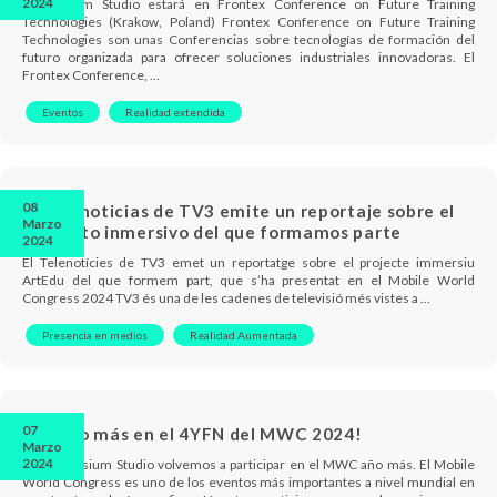
2024
Immersium Studio estará en Frontex Conference on Future Training
Technologies (Krakow, Poland) Frontex Conference on Future Training
Technologies son unas Conferencias sobre tecnologías de formación del
futuro organizada para ofrecer soluciones industriales innovadoras. El
Frontex Conference, …
Eventos
Realidad extendida
08
El Telenoticias de TV3 emite un reportaje sobre el
Marzo
proyecto inmersivo del que formamos parte
2024
El Telenotícies de TV3 emet un reportatge sobre el projecte immersiu
ArtEdu del que formem part, que s’ha presentat en el Mobile World
Congress 2024 TV3 és una de les cadenes de televisió més vistes a …
Presencia en medios
Realidad Aumentada
07
¡Un año más en el 4YFN del MWC 2024!
Marzo
2024
En Immersium Studio volvemos a participar en el MWC año más. El Mobile
World Congress es uno de los eventos más importantes a nivel mundial en