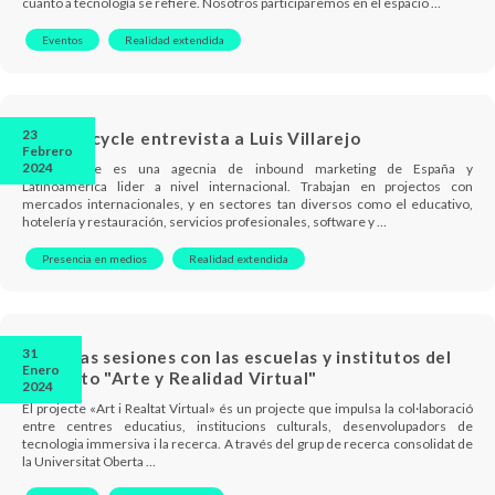
cuanto a tecnología se refiere. Nosotros participaremos en el espacio …
Eventos
Realidad extendida
23
Inboundcycle entrevista a Luis Villarejo
Febrero
2024
Inboundcycle es una agecnia de inbound marketing de España y
Latinoamérica lider a nivel internacional. Trabajan en projectos con
mercados internacionales, y en sectores tan diversos como el educativo,
hotelería y restauración, servicios profesionales, software y …
Presencia en medios
Realidad extendida
31
Primeras sesiones con las escuelas y institutos del
Enero
Proyecto "Arte y Realidad Virtual"
2024
El projecte «Art i Realtat Virtual» és un projecte que impulsa la col·laboració
entre centres educatius, institucions culturals, desenvolupadors de
tecnologia immersiva i la recerca. A través del grup de recerca consolidat de
la Universitat Oberta …