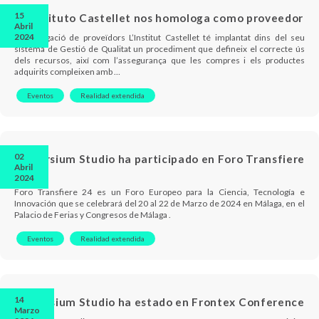
15
El Instituto Castellet nos homologa como proveedor
Abril
2024
Homologació de proveïdors L’Institut Castellet té implantat dins del seu
sistema de Gestió de Qualitat un procediment que defineix el correcte ús
dels recursos, així com l’assegurança que les compres i els productes
adquirits compleixen amb …
Eventos
Realidad extendida
02
Immersium Studio ha participado en Foro Transfiere
Abril
24
2024
Foro Transfiere 24 es un Foro Europeo para la Ciencia, Tecnología e
Innovación que se celebrará del 20 al 22 de Marzo de 2024 en Málaga, en el
Palacio de Ferias y Congresos de Málaga .
Eventos
Realidad extendida
14
Immersium Studio ha estado en Frontex Conference
Marzo