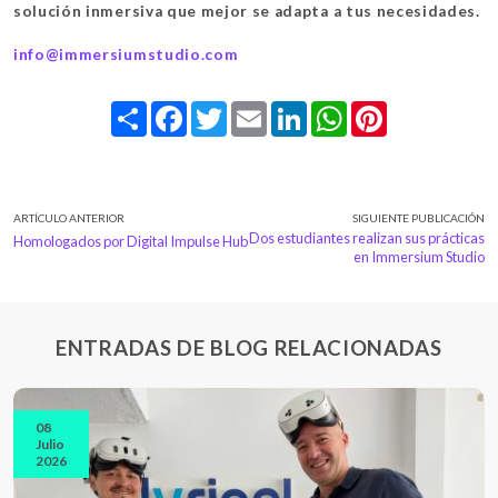
solución inmersiva que mejor se adapta a tus necesidades.
info@immersiumstudio.com
Share
Facebook
Twitter
Email
LinkedIn
WhatsApp
Pinterest
ARTÍCULO ANTERIOR
SIGUIENTE PUBLICACIÓN
Dos estudiantes realizan sus prácticas
Homologados por Digital Impulse Hub
en Immersium Studio
ENTRADAS DE BLOG RELACIONADAS
08
Julio
2026