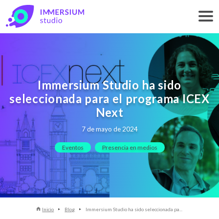
Immersium Studio ha sido
seleccionada para el programa ICEX
Next
7 de mayo de 2024
Eventos
Presencia en medios
Inicio
Blog
Immersium Studio ha sido seleccionada pa...