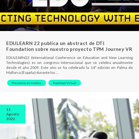
EDULEARN 22 publica un abstract de DTI
Foundation sobre nuestro proyecto TPM Journey VR
EDULEARN22 (International Conference on Education and New Learning
Technologies) es un congreso internacional que se celebra anualmente
desde el año 2009. Este año se ha celebrado la 14ª edición en Palma de
Mallorca (España) durante los …
Presencia en medios
Realidad Virtual
11
Agosto
2022