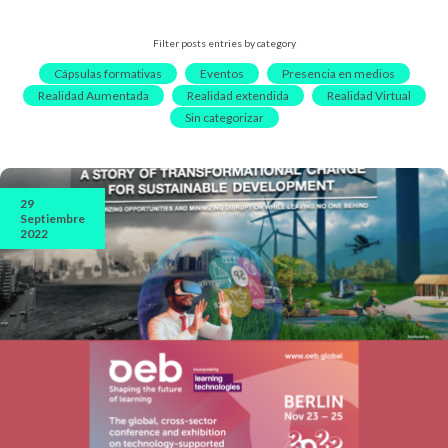
Filter posts entries by category
Cápsulas formativas
Eventos
Presencia en medios
Realidad Aumentada
Realidad extendida
Realidad Virtual
Sin categorizar
29
Septiembre
2022