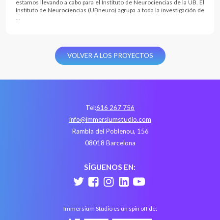
estamos llevando a cabo para el Instituto de Neurociencias de la UB. El
Instituto de Neurociencias (UBneuro) agrupa a toda la investigación de
…
VOLVER A LOS PROYECTOS
Tel:
616 267 756
info@immersiumstudio.com
Rambla del Poblenou, 156
08018 Barcelona
SÍGUENOS EN:
Immersium Studio es un spin off de: