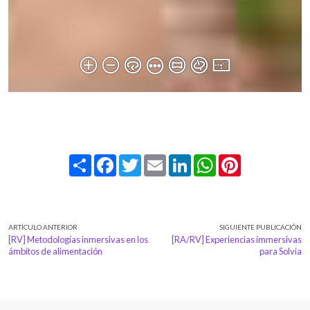
Share
Facebook
Twitter
Email
LinkedIn
WhatsApp
Pinterest
ARTÍCULO ANTERIOR
SIGUIENTE PUBLICACIÓN
[RV] Metodologías inmersivas en los
[RA/RV] Experiencias immersivas
ámbitos de alimentación
para Solvia