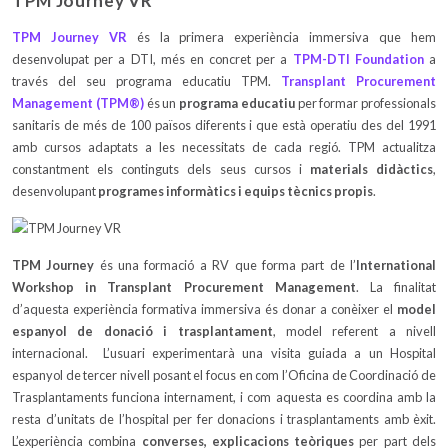
TPM Journey VR
TPM Journey VR
és la primera experiència immersiva que hem
desenvolupat per a DTI, més en concret per a
TPM-DTI Foundation
a
través del seu programa educatiu TPM.
Transplant Procurement
Management (TPM®)
és un
programa educatiu
per formar professionals
sanitaris de més de 100 països diferents i que està operatiu des del 1991
amb cursos adaptats a les necessitats de cada regió. TPM actualitza
constantment els continguts dels seus cursos i
materials didàctics
,
desenvolupant
programes informàtics i equips tècnics propis
.
TPM Journey
és una formació a RV que forma part de l’
International
Workshop in Transplant Procurement Management
. La finalitat
d’aquesta experiència formativa immersiva és donar a conèixer el
model
espanyol de donació i trasplantament
, model referent a nivell
internacional. L’usuari experimentarà una visita guiada a un Hospital
espanyol de tercer nivell posant el focus en com l’Oficina de Coordinació de
Trasplantaments funciona internament, i com aquesta es coordina amb la
resta d’unitats de l’hospital per fer donacions i trasplantaments amb èxit.
L’experiència combina
converses, explicacions teòriques
per part dels