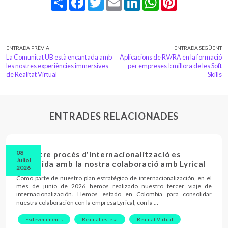
ENTRADA PRÈVIA
ENTRADA SEGÜENT
La Comunitat UB està encantada amb
Aplicacions de RV/RA en la formació
les nostres experiències immersives
per empreses I: millora de les Soft
de Realitat Virtual
Skills
ENTRADES RELACIONADES
08
El nostre procés d'internacionalització es
Juliol
consolida amb la nostra colaboració amb Lyrical
2026
Como parte de nuestro plan estratégico de internacionalización, en el
mes de junio de 2026 hemos realizado nuestro tercer viaje de
internacionalización. Hemos estado en Colombia para consolidar
nuestra colaboración con la empresa Lyrical, con la …
Esdeveniments
Realitat estesa
Realitat Virtual