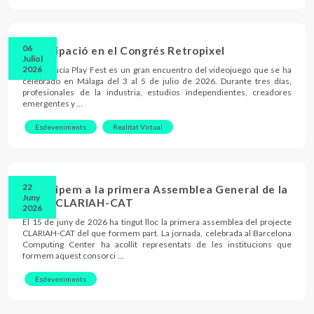
06
Participació en el Congrés Retropixel
Juliol
2026
El Andalucía Play Fest es un gran encuentro del videojuego que se ha
celebrado en Málaga del 3 al 5 de julio de 2026. Durante tres días,
profesionales de la industria, estudios independientes, creadores
emergentes y …
Esdeveniments
Realitat Virtual
22
Participem a la primera Assemblea General de la
Juny
xarxa CLARIAH-CAT
2026
El 15 de juny de 2026 ha tingut lloc la primera assemblea del projecte
CLARIAH-CAT del que formem part. La jornada, celebrada al Barcelona
Computing Center ha acollit representats de les institucions que
formem aquest consorci …
Esdeveniments