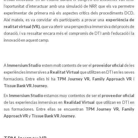
l’oportunitat d’interactuar amb una simulació de NRP, que els va permetre
experimentar de primera mà els aspectes crítics dels procediments DCD.
Així mateix, es va convidar els participants a provar una
experiència de
realitat virtual (VR)
, que va oferir una perspectiva immersiva del procés de
donació, i va ressaltar encara més el compromís de DTI amb l’educació i la
innovació en aquest camp.
A
Immersium Studio
estem molt contents de ser el
proveïdor oficial
de les
experiències immersives a
Realitat Virtual
que utilitzen en DTI en les seves
formacions. Entre elles hi ha
TPM Journey VR
,
Family Approach VR
i
Tissue Bank VR Journey
.
En
Immersium Studio
estamos muy contentos de ser el
proveedor oficial
de las experiencias inmersivas en
Realidad Virtual
que utilizan en DTI en
sus formaciones. Entre ellas se encuentran
TPM Journey VR
,
Family
Approach VR
y
Tissue Bank VR Journey
.