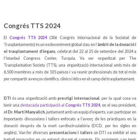
Congrés TTS 2024
El
Congrés TTS 2024
(30è Congrés Internacional de la Societat de
Trasplantaments) és un esdeveniment global clau en l’
àmbit de la donació i
el trasplantament d’òrgans
, celebrat del 22 al 25 de setembre del 2024 a
l’Istanbul Congress Center, Turquia. Va ser organitzat per The
Transplantation Society (TTS), una organització internacional amb més de
6.500 membres a més de 105 països i va reunir professionals de tot el món
per compartir avenços científics, clínics i ètics en el camp del trasplantament.
DTI
és una organització amb
prestigi internacional
, per la qual cosa va
tenir una
destacada participació al
Congrés TTS 2024
, on el seu president,
e
l Dr. Martí Manyalich
, juntament amb un equip d’experts, van participar en
importants discussions i tallers enfocats a l’avenç de les pràctiques en la
donació després de la mort cardiocirculatòria (DCD, per les sigles en
anglès). Van fer diverses
presentacions i tallers
on DTI va exhibir el seu
treball innovador en un estand durant el congrés. Els assistents van tenir