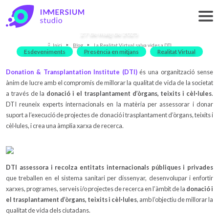
La Realitat Virtual salva vides a DTI
27 de maig de 2025
Inici
Blog
La Realitat Virtual salva vides a DTI
Esdeveniments
Presència en mitjans
Realitat Virtual
Donation & Transplantation Institute (DTI)
és una organització sense
ànim de lucre amb el compromís de millorar la qualitat de vida de la societat
a través de la
donació i el trasplantament d’òrgans, teixits i cèl·lules
.
DTI reuneix experts internacionals en la matèria per assessorar i donar
suport a l’execució de projectes de donació i trasplantament d’òrgans, teixits i
cèl·lules, i crea una àmplia xarxa de recerca.
DTI assessora i recolza entitats internacionals públiques i privades
que treballen en el sistema sanitari per dissenyar, desenvolupar i enfortir
xarxes, programes, serveis i/o projectes de recerca en l’àmbit de la
donació i
el trasplantament d’òrgans, teixits i cèl·lules
, amb l’objectiu de millorar la
qualitat de vida dels ciutadans.