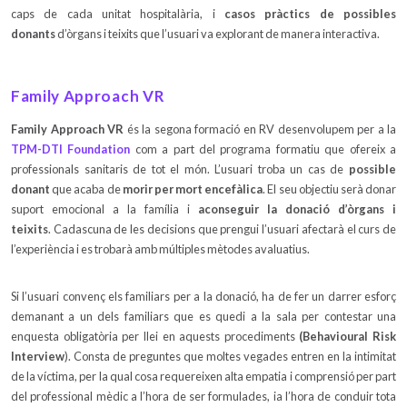
caps de cada unitat hospitalària, i
casos pràctics de possibles
donants
d’òrgans i teixits que l’usuari va explorant de manera interactiva.
Family Approach VR
Family Approach VR
és la segona formació en RV desenvolupem per a la
TPM-DTI Foundation
com a part del programa formatiu que ofereix a
professionals sanitaris de tot el món. L’usuari troba un cas de
possible
donant
que acaba de
morir per mort encefàlica
. El seu objectiu serà donar
suport emocional a la família i
aconseguir la donació d’òrgans i
teixits
. Cadascuna de les decisions que prengui l’usuari afectarà el curs de
l’experiència i es trobarà amb múltiples mètodes avaluatius.
Si l’usuari convenç els familiars per a la donació, ha de fer un darrer esforç
demanant a un dels familiars que es quedi a la sala per contestar una
enquesta obligatòria per llei en aquests procediments
(Behavioural Risk
Interview
). Consta de preguntes que moltes vegades entren en la intimitat
de la víctima, per la qual cosa requereixen alta empatia i comprensió per part
del professional mèdic a l’hora de ser formulades, ia l’hora de conduir tota