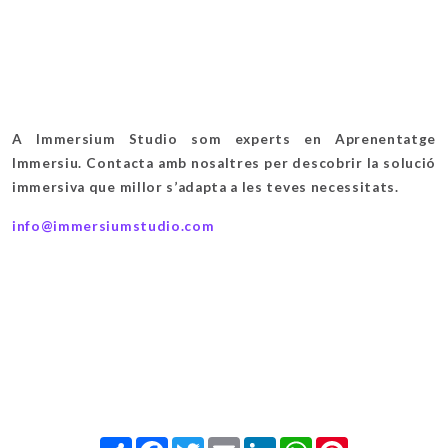
A Immersium Studio som experts en Aprenentatge
Immersiu. Contacta amb nosaltres per descobrir la solució
immersiva que millor s’adapta a les teves necessitats.
info@immersiumstudio.com
Share
Facebook
Twitter
Email
LinkedIn
WhatsApp
Pinterest