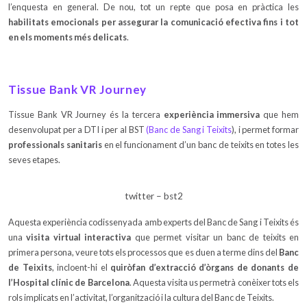
l’enquesta en general. De nou, tot un repte que posa en pràctica les
habilitats emocionals per assegurar la comunicació efectiva fins i tot
en els moments més delicats
.
Tissue Bank VR Journey
Tissue Bank VR Journey és la tercera
experiència immersiva
que hem
desenvolupat per a DTI i per al BST
(Banc de Sang i Teixits
), i permet formar
professionals sanitaris
en el funcionament d’un banc de teixits en totes les
seves etapes.
twitter – bst2
Aquesta experiència codissenyada amb experts del Banc de Sang i Teixits és
una
visita virtual interactiva
que permet visitar un banc de teixits en
primera persona, veure tots els processos que es duen a terme dins del
Banc
de Teixits
, incloent-hi el
quiròfan d’extracció d’òrgans de donants de
l’Hospital clínic de Barcelona
. Aquesta visita us permetrà conèixer tots els
rols implicats en l’activitat, l’organització i la cultura del Banc de Teixits.