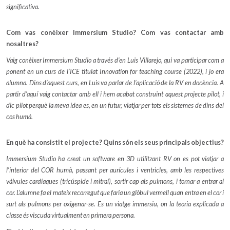
significativa.
Com vas conèixer Immersium Studio? Com vas contactar amb
nosaltres?
Vaig conèixer Immersium Studio a través d’en Luis Villarejo, qui va participar com a
ponent en un curs de l’ICE titulat Innovation for teaching course (2022), i jo era
alumna. Dins d’aquest curs, en Luis va parlar de l’aplicació de la RV en docència. A
partir d’aquí vaig contactar amb ell i hem acabat construint aquest projecte pilot, i
dic pilot perquè la meva idea es, en un futur, viatjar per tots els sistemes de dins del
cos humà.
En què ha consistit el projecte? Quins són els seus principals objectius?
Immersium Studio ha creat un software en 3D utilitzant RV on es pot viatjar a
l’interior del COR humà, passant per aurícules i ventricles, amb les respectives
vàlvules cardíaques (tricúspide i mitral), sortir cap als pulmons, i tornar a entrar al
cor. L’alumne fa el mateix recorregut que faria un glòbul vermell quan entra en el cor i
surt als pulmons per oxigenar-se. Es un viatge immersiu, on la teoria explicada a
classe és viscuda virtualment en primera persona.