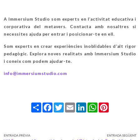
A Immersium Studio som experts en l’activitat educativa i
corporativa del metavers. Contacta amb nosaltres si
necessites ajuda per entrar i posicionar-te en ell.
Som experts en crear experiències inoblidables d’alt rigor
pedagògic. Explora noves realitats amb Immersium Studio
i coneix com podem ajudar-te.
info@immersiumstudio.com
Share
Facebook
Twitter
Email
LinkedIn
WhatsApp
Pinterest
ENTRADA PRÈVIA
ENTRADA SEGÜENT