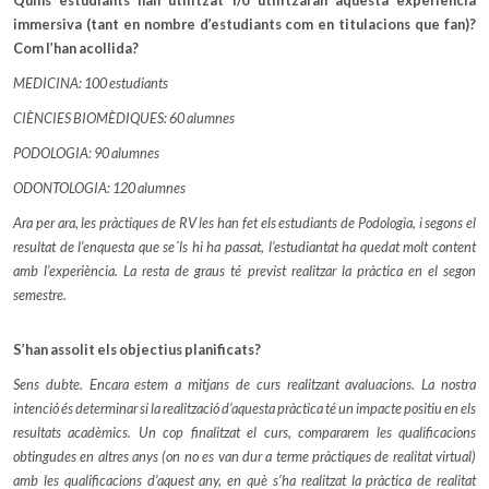
Quins estudiants han utilitzat i/o utilitzaran aquesta experiència
immersiva (tant en nombre d’estudiants com en titulacions que fan)?
Com l’han acollida?
MEDICINA: 100 estudiants
CIÈNCIES BIOMÈDIQUES: 60 alumnes
PODOLOGIA: 90 alumnes
ODONTOLOGIA: 120 alumnes
Ara per ara, les pràctiques de RV les han fet els estudiants de Podologia, i segons el
resultat de l’enquesta que se´ls hi ha passat, l’estudiantat ha quedat molt content
amb l’experiència. La resta de graus té previst realitzar la pràctica en el segon
semestre.
S’han assolit els objectius planificats?
Sens dubte. Encara estem a mitjans de curs realitzant avaluacions. La nostra
intenció és determinar si la realització d’aquesta pràctica té un impacte positiu en els
resultats acadèmics. Un cop finalitzat el curs, compararem les qualificacions
obtingudes en altres anys (on no es van dur a terme pràctiques de realitat virtual)
amb les qualificacions d’aquest any, en què s’ha realitzat la pràctica de realitat