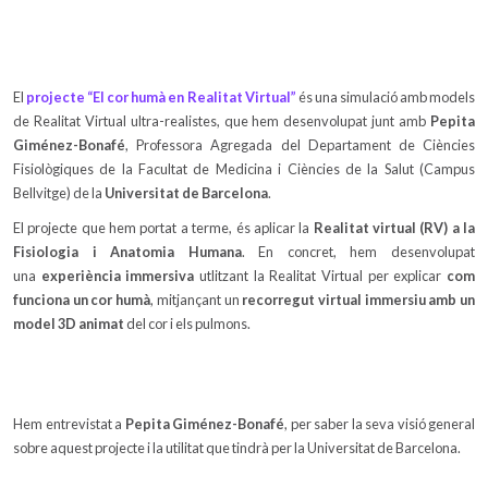
El
projecte “El cor humà en Realitat Virtual”
és una simulació amb models
de Realitat Virtual ultra-realistes, que hem desenvolupat junt amb
Pepita
Giménez-Bonafé
, Professora Agregada del Departament de Ciències
Fisiològiques de la Facultat de Medicina i Ciències de la Salut (Campus
Bellvitge) de la
Universitat de Barcelona
.
El projecte que hem portat a terme, és aplicar la
Realitat virtual (RV) a la
Fisiologia i Anatomia Humana
. En concret, hem desenvolupat
una
experiència immersiva
utlitzant la Realitat Virtual per explicar
com
funciona un cor humà
, mitjançant un
recorregut virtual immersiu amb un
model 3D animat
del cor i els pulmons.
Hem entrevistat a
Pepita Giménez-Bonafé
, per saber la seva visió general
sobre aquest projecte i la utilitat que tindrà per la Universitat de Barcelona.