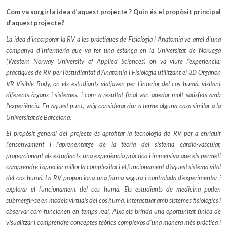
Com va sorgir la idea d’aquest projecte ? Quin és el propòsit principal
d’aquest projecte?
La idea d’incorporar la RV a les pràctiques de Fisiologia i Anatomia ve arrel d’una
companya d’Infermeria que va fer una estança en la Universitat de Noruega
(Western Norway University of Applied Sciences) on va viure l’experiència:
pràctiques de RV per l’estudiantat d’Anatomia i Fisiologia utilitzant el 3D Organon
VR Visible Body, on els estudiants viatjaven per l’interior del cos humà, visitant
diferents òrgans i sistemes, i com a resultat final van quedar molt satisfets amb
l’experiència. En aquest punt, vaig considerar dur a terme alguna cosa similar a la
Universitat de Barcelona.
El propòsit general del projecte és aprofitar la tecnologia de RV per a enriquir
l’ensenyament i l’aprenentatge de la teoria del sistema càrdio-vascular,
proporcionant als estudiants una experiència pràctica i immersiva que els permeti
comprendre i apreciar millor la complexitat i el funcionament d’aquest sistema vital
del cos humà. La RV proporciona una forma segura i controlada d’experimentar i
explorar el funcionament del cos humà. Els estudiants de medicina poden
submergir-se en models virtuals del cos humà, interactuar amb sistemes fisiològics i
observar com funcionen en temps real. Això els brinda una oportunitat única de
visualitzar i comprendre conceptes teòrics complexos d’una manera més pràctica i