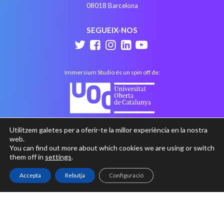
08018 Barcelona
SEGUEIX-NOS
Immersium Studio és un spin off de:
Utilitzem galetes per a oferir-te la millor experiència en la nostra
web.
You can find out more about which cookies we are using or switch
them off in
settings
.
Accepta
Rebutja
Configuració
Avís legal
Política de privacitat
Política de cookies
with
at
Perception