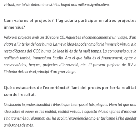
virtual, per tal de determinar si hi ha hagut una millora significativa.
Com valores el projecte? T’agradaria participar en altres projectes
immersius?
Valoro el projecte amb un 10 sobre 10. Aquest és el començament d’un viatge, d’un
viatge a l’interior del cos humà. La meva idea és poder ampliar la immersió virtual a la
resta d’òrgans del COS humà. La idea hi és de fa molt temps. La companyia que la
realitzarà també, Immersium Studio. Ara el que falta és el finançament, optar a
convocatòries, beques, projectes d’innovació, etc. El present projecte de RV a
l’interior del cor és el principi d’un gran viatge.
Què destacaries de l’experiència? Tant del procés per fer-la realitat
com del resultat.
Destacaria la professionalitat i il·lusió que hem posat tots plegats. Hem fet que una
idea sobre el paper es fes realitat, realitat virtual. I aquesta il·lusió i ganes d’innovar
s’ha transmès a l’alumnat, qui ha acollit l’experiència amb entusiasme i s’ha quedat
amb ganes de més.