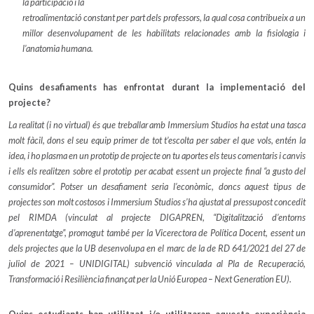
la participació i la
retroalimentació constant per part dels professors, la qual cosa contribueix a un
millor desenvolupament de les habilitats relacionades amb la fisiologia i
l’anatomia humana.
Quins desafiaments has enfrontat durant la implementació del
projecte?
La realitat (i no virtual) és que treballar amb Immersium Studios ha estat una tasca
molt fàcil, dons el seu equip primer de tot t’escolta per saber el que vols, entén la
idea, i ho plasma en un prototip de projecte on tu aportes els teus comentaris i canvis
i ells els realitzen sobre el prototip per acabat essent un projecte final “a gusto del
consumidor”. Potser un desafiament seria l’econòmic, doncs aquest tipus de
projectes son molt costosos i Immersium Studios s’ha ajustat al pressupost concedit
pel RIMDA (vinculat al projecte DIGAPREN, “Digitalització d’entorns
d’aprenentatge”, promogut també per la Vicerectora de Política Docent, essent un
dels projectes que la UB desenvolupa en el marc de la de RD 641/2021 del 27 de
juliol de 2021 – UNIDIGITAL) subvenció vinculada al Pla de Recuperació,
Transformació i Resiliència finançat per la Unió Europea – Next Generation EU).