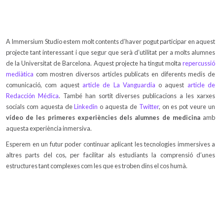
A Immersium Studio estem molt contents d’haver pogut participar en aquest
projecte tant interessant i que segur que serà d’utilitat per a molts alumnes
de la Universitat de Barcelona. Aquest projecte ha tingut molta
repercussió
mediàtica
com mostren diversos articles publicats en diferents medis de
comunicació, com aquest
article de La Vanguardia
o aquest
article de
Redacción Médica
. També han sortit diverses publicacions a les xarxes
socials com aquesta de
Linkedin
o aquesta de
Twitter
, on es pot veure un
vídeo de les primeres experiències dels alumnes de medicina
amb
aquesta experiència inmersiva.
Esperem en un futur poder continuar aplicant les tecnologies immersives a
altres parts del cos, per facilitar als estudiants la comprensió d’unes
estructures tant complexes com les que es troben dins el cos humà.