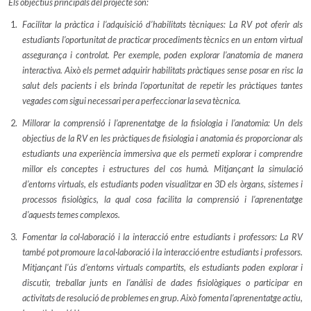
Els objectius principals del projecte son:
Facilitar la pràctica i l’adquisició d’habilitats tècniques: La RV pot oferir als
estudiants l’oportunitat de practicar procediments tècnics en un entorn virtual
assegurança i controlat. Per exemple, poden explorar l’anatomia de manera
interactiva. Això els permet adquirir habilitats pràctiques sense posar en risc la
salut dels pacients i els brinda l’oportunitat de repetir les pràctiques tantes
vegades com sigui necessari per a perfeccionar la seva tècnica.
Millorar la comprensió i l’aprenentatge de la fisiologia i l’anatomia: Un dels
objectius de la RV en les pràctiques de fisiologia i anatomia és proporcionar als
estudiants una experiència immersiva que els permeti explorar i comprendre
millor els conceptes i estructures del cos humà. Mitjançant la simulació
d’entorns virtuals, els estudiants poden visualitzar en 3D els òrgans, sistemes i
processos fisiològics, la qual cosa facilita la comprensió i l’aprenentatge
d’aquests temes complexos.
Fomentar la col·laboració i la interacció entre estudiants i professors: La RV
també pot promoure la col·laboració i la interacció entre estudiants i professors.
Mitjançant l’ús d’entorns virtuals compartits, els estudiants poden explorar i
discutir, treballar junts en l’anàlisi de dades fisiològiques o participar en
activitats de resolució de problemes en grup. Això fomenta l’aprenentatge actiu,