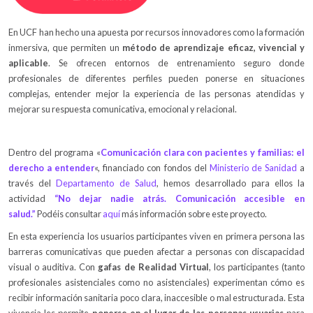
En UCF han hecho una apuesta por recursos innovadores como la formación
inmersiva, que permiten un
método de aprendizaje eficaz, vivencial y
aplicable
. Se ofrecen entornos de entrenamiento seguro donde
profesionales de diferentes perfiles pueden ponerse en situaciones
complejas, entender mejor la experiencia de las personas atendidas y
mejorar su respuesta comunicativa, emocional y relacional.
Dentro del programa «
Comunicación clara con pacientes y familias: el
derecho a entender
«, financiado con fondos del
Ministerio de Sanidad
a
través del
Departamento de Salud
, hemos desarrollado para ellos la
actividad
“No dejar nadie atrás. Comunicación accesible en
salud.”
Podéis consultar
aquí
más información sobre este proyecto.
En esta experiencia los usuarios participantes viven en primera persona las
barreras comunicativas que pueden afectar a personas con discapacidad
visual o auditiva. Con
gafas de Realidad Virtual
, los participantes (tanto
profesionales asistenciales como no asistenciales) experimentan cómo es
recibir información sanitaria poco clara, inaccesible o mal estructurada. Esta
vivencia les permite
ponerse en el lugar de las personas usuarias
para