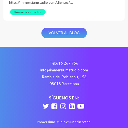
https://immersiumstudio.com/clientes/ …
Presencia en medios
VOLVER AL BLOG
Tel:
616 267 756
info@immersiumstudio.com
Rambla del Poblenou, 156
08018 Barcelona
SÍGUENOS EN:
Immersium Studio es un spin off de: