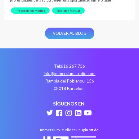
profesionales de la salud tienen una oportunidad inmejorable …
Presencia en medios
Realidad Virtual
VOLVER AL BLOG
Tel:
616 267 756
info@immersiumstudio.com
Rambla del Poblenou, 156
08018 Barcelona
SÍGUENOS EN:
Immersium Studio es un spin off de: