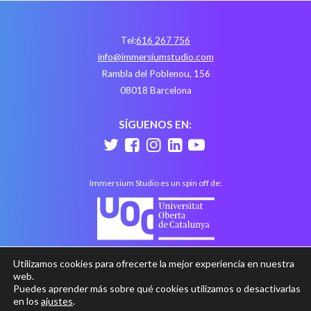
Tel:
616 267 756
info@immersiumstudio.com
Rambla del Poblenou, 156
08018 Barcelona
SÍGUENOS EN:
Immersium Studio es un spin off de:
Utilizamos cookies para ofrecerte la mejor experiencia en nuestra
web.
Puedes aprender más sobre qué cookies utilizamos o desactivarlas
en los
ajustes
.