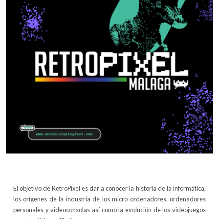
El objetivo de RetroPixel es dar a conocer la historia de la informática,
los orígenes de la industria de los micro ordenadores, ordenadores
personales y videoconsolas así como la evolución de los videojuegos