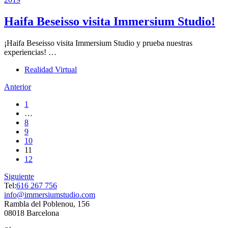
Haifa Beseisso visita Immersium Studio!
¡Haifa Beseisso visita Immersium Studio y prueba nuestras
experiencias! …
Realidad Virtual
Anterior
1
…
8
9
10
11
12
Siguiente
Tel:
616 267 756
info@immersiumstudio.com
Rambla del Poblenou, 156
08018 Barcelona