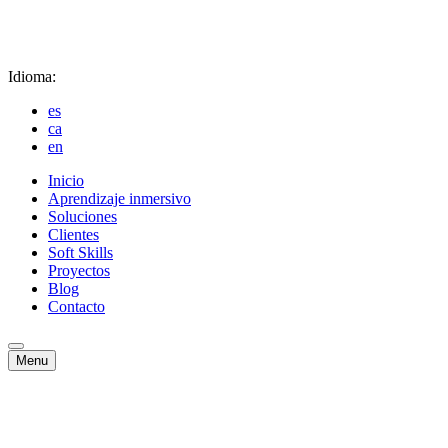
Idioma:
es
ca
en
Inicio
Aprendizaje inmersivo
Soluciones
Clientes
Soft Skills
Proyectos
Blog
Contacto
Menu