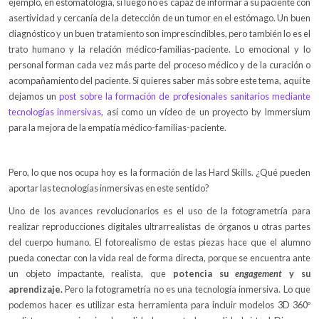
ejemplo, en estomatología, si luego no es capaz de informar a su paciente con
asertividad y cercanía de la detección de un tumor en el estómago. Un buen
diagnóstico y un buen tratamiento son imprescindibles, pero también lo es el
trato humano y la relación médico-familias-paciente. Lo emocional y lo
personal forman cada vez más parte del proceso médico y de la curación o
acompañamiento del paciente. Si quieres saber más sobre este tema, aquí te
dejamos un
post sobre la formación de profesionales sanitarios mediante
tecnologías inmersivas
, así como un vídeo de un proyecto by Immersium
para la mejora de la empatía médico-familias-paciente.
Pero, lo que nos ocupa hoy es la formación de las Hard Skills. ¿Qué pueden
aportar las tecnologías inmersivas en este sentido?
Uno de los avances revolucionarios es el uso de la fotogrametría para
realizar reproducciones digitales ultrarrealistas de órganos u otras partes
del cuerpo humano. El fotorealismo de estas piezas hace que el alumno
pueda conectar con la vida real de forma directa, porque se encuentra ante
un objeto impactante, realista, que
potencia su
engagement
y su
aprendizaje.
Pero la fotogrametría no es una tecnología inmersiva. Lo que
podemos hacer es utilizar esta herramienta para incluir modelos 3D 360º