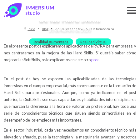
Aplicaciones de RV/RA en la
formación para empresas II: mejora
de las Hard Skills
Inicio
Blog
Aplicaciones de RV/RA en la formación pa...
20 de febrero de 2020
Realidad Aumentada
Realidad Virtual
En el presente post os explicaremos aplicaciones de RV/RA para empresas, y
nos centraremos en la mejora de las Hard Skills. Si queréis saber cómo
mejorar las Soft Skills, os lo explicamos en este otro
post
.
En el post de hoy se exponen las aplicabilidades de las tecnologías
inmersivas en el campo empresarial, más concretamente en la formación de
Hard Skills para profesionales. Aunque, como ya indicamos en el post
anterior, las Soft Skills son esas capacidades y habilidades interdisciplinares
que marcan la diferencia a la hora de valorar un profesional, hay toda una
serie de conocimientos técnicos que siguen siendo primordiales en el
desempeño de los empleos más importantes.
En el sector industrial, cada vez necesitamos un conocimiento técnico más
elevado y afinado, pues la tecnología y la maquinaria avanzan, y nosotros