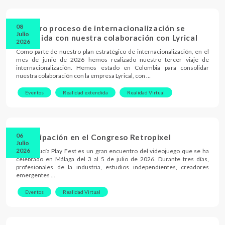
08
Nuestro proceso de internacionalización se
Julio
consolida con nuestra colaboración con Lyrical
2026
Como parte de nuestro plan estratégico de internacionalización, en el
mes de junio de 2026 hemos realizado nuestro tercer viaje de
internacionalización. Hemos estado en Colombia para consolidar
nuestra colaboración con la empresa Lyrical, con …
Eventos
Realidad extendida
Realidad Virtual
06
Participación en el Congreso Retropixel
Julio
2026
El Andalucía Play Fest es un gran encuentro del videojuego que se ha
celebrado en Málaga del 3 al 5 de julio de 2026. Durante tres días,
profesionales de la industria, estudios independientes, creadores
emergentes …
Eventos
Realidad Virtual