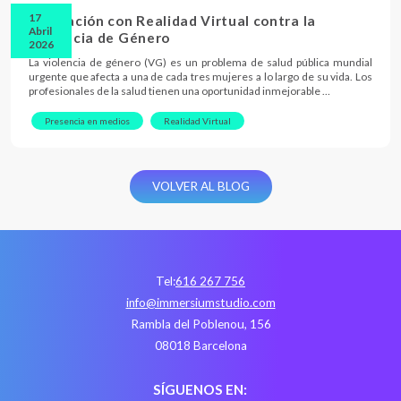
17
Innovación con Realidad Virtual contra la
Abril
Violencia de Género
2026
La violencia de género (VG) es un problema de salud pública mundial
urgente que afecta a una de cada tres mujeres a lo largo de su vida. Los
profesionales de la salud tienen una oportunidad inmejorable …
Presencia en medios
Realidad Virtual
VOLVER AL BLOG
Tel:
616 267 756
info@immersiumstudio.com
Rambla del Poblenou, 156
08018 Barcelona
SÍGUENOS EN: