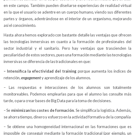
en este campo. También pueden diseñarse experiencias de realidad virtual
en la que el usuario se adentre en un cuerpo humano, viendo sus diferentes
partes y órganos, adentrándose en el interior de un organismo, mejorando
así el conocimiento.
Hasta ahora hemos explorado con bastante detalle las ventajas que ofrecen
las tecnologías inmersivas en cuanto a la formación de profesionales del
sector industrial y el sanitario. Pero hay ventajas que trascienden la
peculiaridad de estos sectores, pues una formación mediante las tecnologías
inmersivas se diferencia de las tradicionales en que:
– Intensifica la efectividad del training
porque aumenta los índices de
retención,
engagement
y aprendizaje de los alumnos.
– Las respuestas e interacciones de los alumnos son totalmente
monitoreables. Podemos emplearlas para que el alumno las consulte más
tarde, o para crear bases de Big Data para la toma de decisiones.
– Se
minimizan los costes de formación
. Se simplifica la logística. Además,
se ahorra tiempo, dinero y esfuerzo en la actividad formativa de la compañía
– Se obtiene una homogeneidad internacional en las formaciones que es
imposible de conseguir mediante la formación tradicional (por ejemplo, un