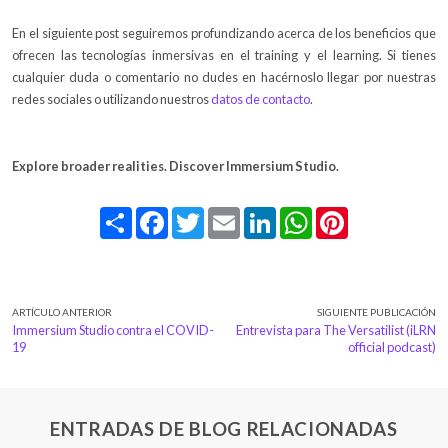
En el siguiente post seguiremos profundizando acerca de los beneficios que
ofrecen las tecnologías inmersivas en el training y el learning. Si tienes
cualquier duda o comentario no dudes en hacérnoslo llegar por nuestras
redes sociales o utilizando nuestros
datos de contacto
.
Explore broader realities. Discover Immersium Studio.
Share
Facebook
Twitter
Email
LinkedIn
WhatsApp
Pinterest
ARTÍCULO ANTERIOR
SIGUIENTE PUBLICACIÓN
Immersium Studio contra el COVID-
Entrevista para The Versatilist (iLRN
19
official podcast)
ENTRADAS DE BLOG RELACIONADAS