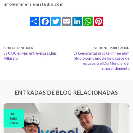
info@immersiumstudio.com
Share
Facebook
Twitter
Email
LinkedIn
WhatsApp
Pinterest
ARTÍCULO ANTERIOR
SIGUIENTE PUBLICACIÓN
La UOC en viu! entrevista a Lluis
La Generalitat escoge Immersium
Villarejo
Studio como uno de los 6 casos de
éxito para el Día Mundial del
Emprendimiento
ENTRADAS DE BLOG RELACIONADAS
08
Julio
2026