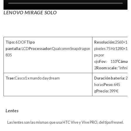
LENOVO MIRAGE SOLO
Tipo:
6 DOF
Tipo
Resolución:
2560×14
pantalla:
LCD
Processador:
QualcommSnapdragon
pixeles 75 Hz1280×14
835
px por
ojo
Fov:
110⁰
Cámara
2
Room scale:
“infinito
Trae:
Casco1 x mando daydream
Duración batería:
2,5
horas
Peso:
645
g
Precio:
399 €
Lentes
Las lentes son las mismas que usa HTC Vive y Vive PRO, del tipo fresnel.