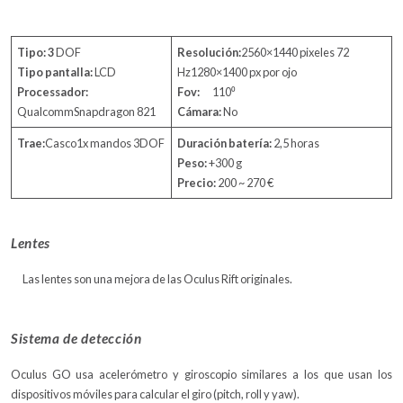
Tipo: 3
DOF
Resolución:
2560×1440 pixeles 72
Tipo pantalla:
LCD
Hz1280×1400 px por ojo
Processador:
Fov:
110⁰
QualcommSnapdragon 821
Cámara:
No
Trae:
Casco1x mandos 3DOF
Duración batería:
2,5 horas
Peso:
+300 g
Precio:
200 ~ 270 €
Lentes
Las lentes son una mejora de las Oculus Rift originales.
Sistema de detección
Oculus GO usa acelerómetro y giroscopio similares a los que usan los
dispositivos móviles para calcular el giro (pitch, roll y yaw).