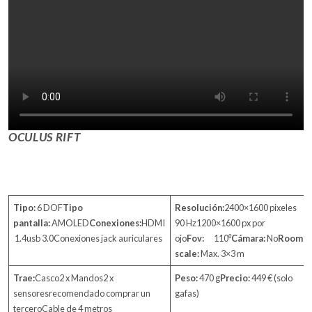
OCULUS RIFT
Tipo:
6 DOF
Tipo
Resolución:
2400×1600 pixeles
pantalla:
AMOLED
Conexiones:
HDMI
90 Hz1200×1600 px por
1.4usb 3.0Conexiones jack auriculares
ojo
Fov:
110⁰
Cámara:
No
Room
scale:
Max. 3×3 m
Trae:
Casco2 x Mandos2 x
Peso:
470 g
Precio:
449 € (solo
sensoresrecomendado comprar un
gafas)
terceroCable de 4 metros