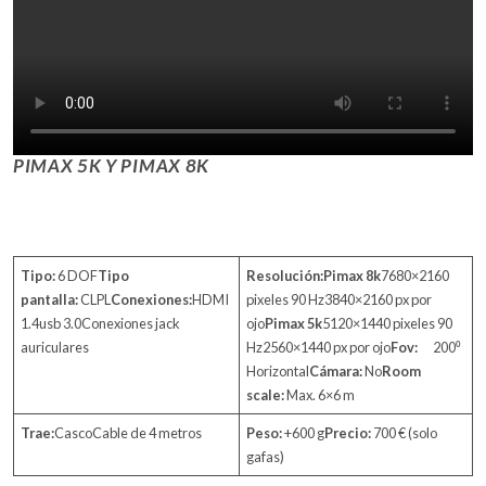
PIMAX 5K Y PIMAX 8K
Tipo:
6 DOF
Tipo
Resolución:
Pimax 8k
7680×2160
pantalla:
CLPL
Conexiones:
HDMI
pixeles 90 Hz3840×2160 px por
1.4usb 3.0Conexiones jack
ojo
Pimax 5k
5120×1440 pixeles 90
auriculares
Hz2560×1440 px por ojo
Fov:
200⁰
Horizontal
Cámara:
No
Room
scale:
Max. 6×6 m
Trae:
CascoCable de 4 metros
Peso:
+600 g
Precio:
700 € (solo
gafas)