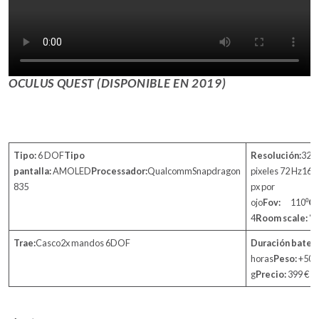
OCULUS QUEST (DISPONIBLE EN 2019)
Tipo:
6 DOF
Tipo
Resolución:
320
pantalla:
AMOLED
Processador:
QualcommSnapdragon
pixeles 72 Hz16
835
px por
ojo
Fov:
110⁰
Cá
4
Room scale:
“in
Trae:
Casco2x mandos 6DOF
Duración baterí
horas
Peso:
+500
g
Precio:
399 €