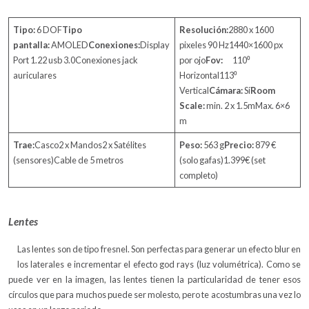
Tipo:
6 DOF
Tipo
Resolución:
2880 x 1600
pantalla:
AMOLED
Conexiones:
Display
pixeles 90 Hz1440×1600 px
Port 1.22 usb 3.0Conexiones jack
por ojo
Fov:
110⁰
auriculares
Horizontal113⁰
Vertical
Cámara:
Sí
Room
Scale:
min. 2 x 1.5mMax. 6×6
m
Trae:
Casco2 x Mandos2 x Satélites
Peso:
563 g
Precio:
879 €
(sensores)Cable de 5 metros
(solo gafas)1.399€ (set
completo)
Lentes
Las lentes son de tipo fresnel. Son perfectas para generar un efecto blur en
los laterales e incrementar el efecto god rays (luz volumétrica). Como se
puede ver en la imagen, las lentes tienen la particularidad de tener esos
círculos que para muchos puede ser molesto, pero te acostumbras una vez lo