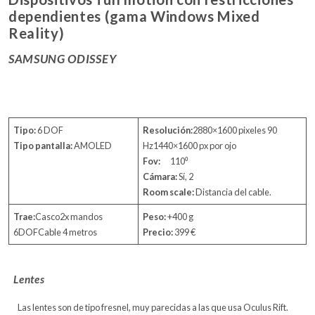
dependientes (gama Windows Mixed
Reality)
SAMSUNG ODISSEY
Tipo:
6 DOF
Resolución:
2880×1600 pixeles 90
Tipo pantalla:
AMOLED
Hz1440×1600 px por ojo
Fov:
110⁰
Cámara:
Sí, 2
Room scale:
Distancia del cable.
Trae:
Casco2x mandos
Peso:
+400 g
6DOFCable 4 metros
Precio:
399 €
Lentes
Las lentes son de tipo fresnel, muy parecidas a las que usa Oculus Rift.