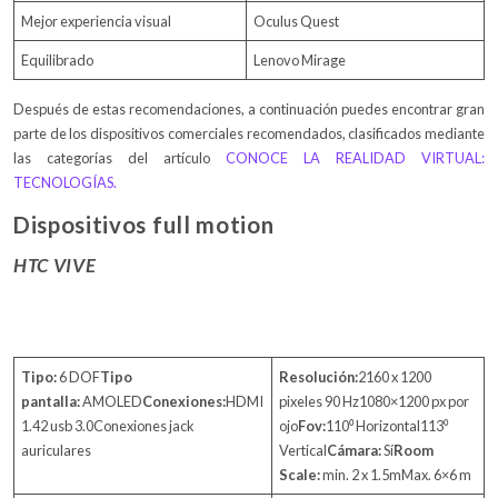
Mejor experiencia visual
Oculus Quest
Equilibrado
Lenovo Mirage
Después de estas recomendaciones, a continuación puedes encontrar gran
parte de los dispositivos comerciales recomendados, clasificados mediante
las categorías del artículo
CONOCE LA REALIDAD VIRTUAL:
TECNOLOGÍAS.
Dispositivos full motion
HTC VIVE
Tipo:
6 DOF
Tipo
Resolución:
2160 x 1200
pantalla:
AMOLED
Conexiones:
HDMI
pixeles 90 Hz1080×1200 px por
1.42 usb 3.0Conexiones jack
ojo
Fov:
110⁰ Horizontal113⁰
auriculares
Vertical
Cámara:
Sí
Room
Scale:
min. 2 x 1.5mMax. 6×6 m