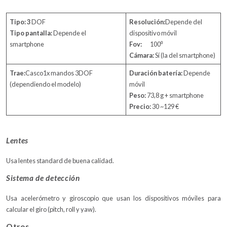
Tipo: 3
DOF
Resolución:
Depende del
Tipo pantalla:
Depende el
dispositivo móvil
smartphone
Fov:
100⁰
Cámara:
Sí (la del smartphone)
Trae:
Casco1x mandos 3DOF
Duración batería:
Depende
(dependiendo el modelo)
móvil
Peso:
73,8 g + smartphone
Precio:
30 ~129 €
Lentes
Usa lentes standard de buena calidad.
Sistema de detección
Usa acelerómetro y giroscopio que usan los dispositivos móviles para
calcular el giro (pitch, roll y yaw).
Otros