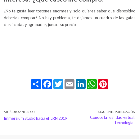
¿No te gusta leer tostones enormes y solo quieres saber que dispositivo
deberías comprar? No hay problema, te dejamos un cuadro de las gafas
clasificadas y agrupadas, junto a su precio.
Share
Facebook
Twitter
Email
LinkedIn
WhatsApp
Pinterest
ARTÍCULO ANTERIOR
SIGUIENTE PUBLICACIÓN
Conoce la realidad virtual:
Immersium Studio hacia el iLRN 2019
Tecnologías