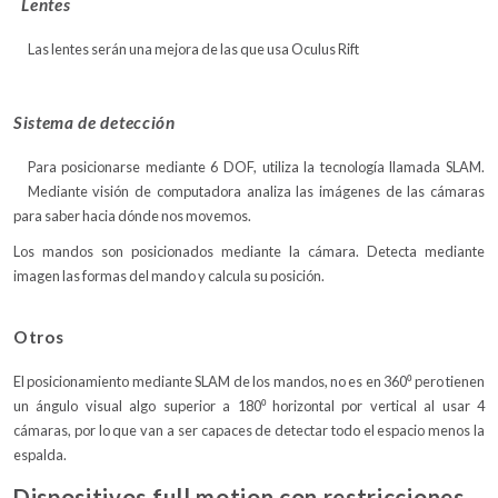
Lentes
Las lentes serán una mejora de las que usa Oculus Rift
Sistema de detección
Para posicionarse mediante 6 DOF, utiliza la tecnología llamada SLAM.
Mediante visión de computadora analiza las imágenes de las cámaras
para saber hacia dónde nos movemos.
Los mandos son posicionados mediante la cámara. Detecta mediante
imagen las formas del mando y calcula su posición.
Otros
El posicionamiento mediante SLAM de los mandos, no es en 360⁰ pero tienen
un ángulo visual algo superior a 180⁰ horizontal por vertical al usar 4
cámaras, por lo que van a ser capaces de detectar todo el espacio menos la
espalda.
Dispositivos full motion con restricciones