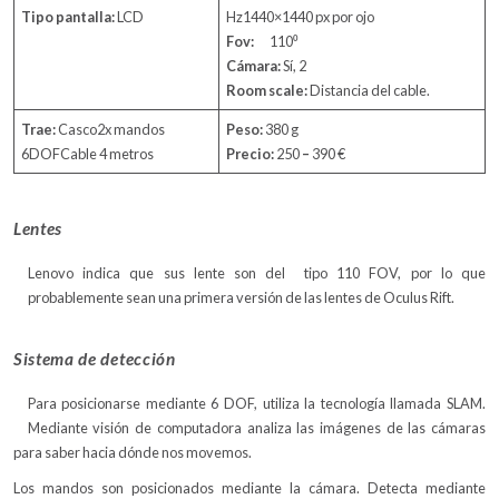
Tipo pantalla:
LCD
Hz1440×1440 px por ojo
Fov:
110⁰
Cámara:
Sí, 2
Room scale:
Distancia del cable.
Trae:
Casco2x mandos
Peso:
380 g
6DOFCable 4 metros
Precio:
250
–
390 €
Lentes
Lenovo indica que sus lente son del tipo 110 FOV, por lo que
probablemente sean una primera versión de las lentes de Oculus Rift.
Sistema de detección
Para posicionarse mediante 6 DOF, utiliza la tecnología llamada SLAM.
Mediante visión de computadora analiza las imágenes de las cámaras
para saber hacia dónde nos movemos.
Los mandos son posicionados mediante la cámara. Detecta mediante