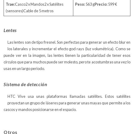
Trae:
Casco2 x Mandos2 x Satélites
Peso:
563 g
Precio:
599 €
(sensores)Cable de 5 metros
Lentes
Las lentes son de tipo fresnel. Son perfectas para generar un efecto blur en
los laterales y incrementar el efecto god rays (luz volumétrica). Como se
puede ver en la imagen, las lentes tienen la particularidad de tener esos
círculos que para muchos puede ser molesto, pero te acostumbras una vez lo
usas en un largo periodo.
Sistema de detección
HTC Vive usa unas plataformas llamadas satélites. Estos satélites
proyectan un grupo de láseres para generar unas mayas que permite a los
cascos y mandos posicionarse en el espacio.
Otros