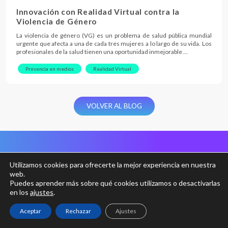
Innovación con Realidad Virtual contra la
Violencia de Género
La violencia de género (VG) es un problema de salud pública mundial
urgente que afecta a una de cada tres mujeres a lo largo de su vida. Los
profesionales de la salud tienen una oportunidad inmejorable …
Presencia en medios
Realidad Virtual
VOLVER AL BLOG
Tel:
616 267 756
Utilizamos cookies para ofrecerte la mejor experiencia en nuestra
info@immersiumstudio.com
web.
Puedes aprender más sobre qué cookies utilizamos o desactivarlas
Rambla del Poblenou, 156
en los
ajustes
.
08018 Barcelona
Aceptar
Rechazar
Ajustes
SÍGUENOS EN: