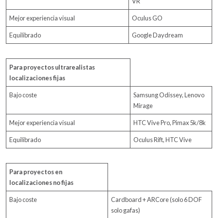
VR
Mejor experiencia visual
Oculus GO
Equilibrado
Google Daydream
Para proyectos ultrarealistas
localizaciones fijas
Bajo coste
Samsung Odissey, Lenovo
Mirage
Mejor experiencia visual
HTC Vive Pro, Pimax 5k/8k
Equilibrado
Oculus Rift, HTC Vive
Para proyectos en
localizaciones no fijas
Bajo coste
Cardboard + ARCore (solo 6 DOF
solo gafas)