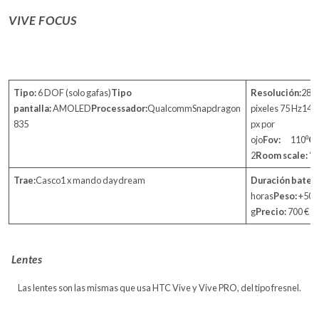
VIVE FOCUS
Tipo:
6 DOF (solo gafas)
Tipo
Resolución:
288
pantalla:
AMOLED
Processador:
QualcommSnapdragon
pixeles 75 Hz14
835
px por
ojo
Fov:
110⁰
Cá
2
Room scale:
“in
Trae:
Casco1 x mando daydream
Duración baterí
horas
Peso:
+500
g
Precio:
700 €
Lentes
Las lentes son las mismas que usa HTC Vive y Vive PRO, del tipo fresnel.