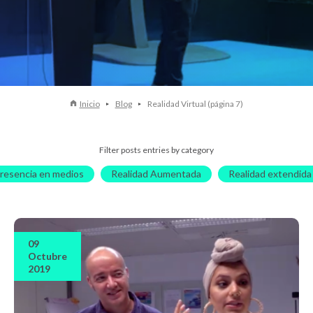
Inicio
Blog
Realidad Virtual (página 7)
Filter posts entries by category
resencia en medios
Realidad Aumentada
Realidad extendida
09
Octubre
2019