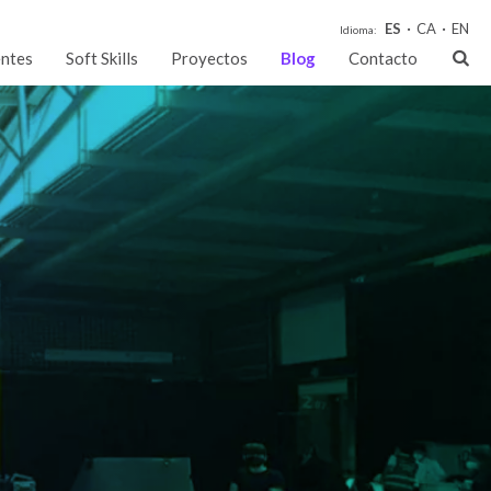
ES
CA
EN
Idioma:
entes
Soft Skills
Proyectos
Blog
Contacto