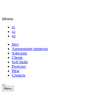
Idioma:
es
ca
en
Inici
Aprenentatge immersiu
Solucions
Clients
Soft Skills
Projectes
Blog
Contacte
Menu