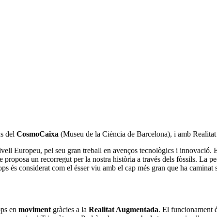
ns del
CosmoCaixa
(Museu de la Ciència de Barcelona), i amb Realitat
ell Europeu, pel seu gran treball en avenços tecnològics i innovació. 
 proposa un recorregut per la nostra història a través dels fòssils. La p
ps és considerat com el ésser viu amb el cap més gran que ha caminat so
ops en
moviment
gràcies a la
Realitat Augmentada
. El funcionament é