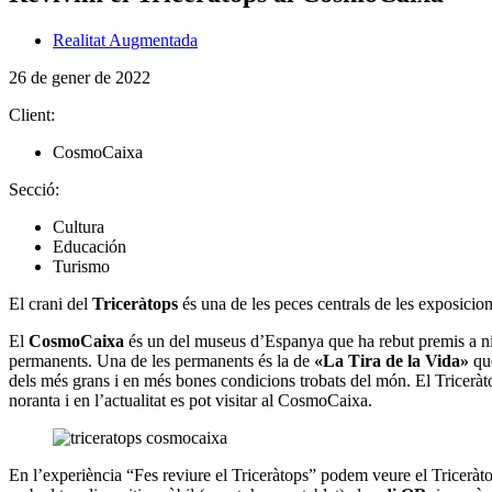
Realitat Augmentada
26 de gener de 2022
Client:
CosmoCaixa
Secció:
Cultura
Educación
Turismo
El crani del
Triceràtops
és una de les peces centrals de les exposicio
El
CosmoCaixa
és un del museus d’Espanya que ha rebut premis a niv
permanents. Una de les permanents és la de
«La Tira de la Vida»
que
dels més grans i en més bones condicions trobats del món. El Triceràto
noranta i en l’actualitat es pot visitar al CosmoCaixa.
En l’experiència “Fes reviure el Triceràtops” podem veure el Triceràt