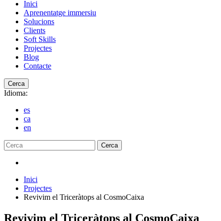
Inici
Aprenentatge immersiu
Solucions
Clients
Soft Skills
Projectes
Blog
Contacte
Cerca
Idioma:
es
ca
en
Cerca
Inici
Projectes
Revivim el Triceràtops al CosmoCaixa
Revivim el Triceràtops al CosmoCaixa