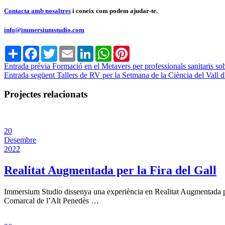
Contacta amb nosaltres
i coneix com podem ajudar-te.
info@immersiumstudio.com
Share
Facebook
Twitter
Email
LinkedIn
WhatsApp
Pinterest
Entrada prèvia
Formació en el Metavers per professionals sanitaris so
Entrada següent
Tallers de RV per la Setmana de la Ciència del Vall 
Projectes relacionats
20
Desembre
2022
Realitat Augmentada per la Fira del Gall
Immersium Studio dissenya una experiència en Realitat Augmentada pe
Comarcal de l’Alt Penedès …