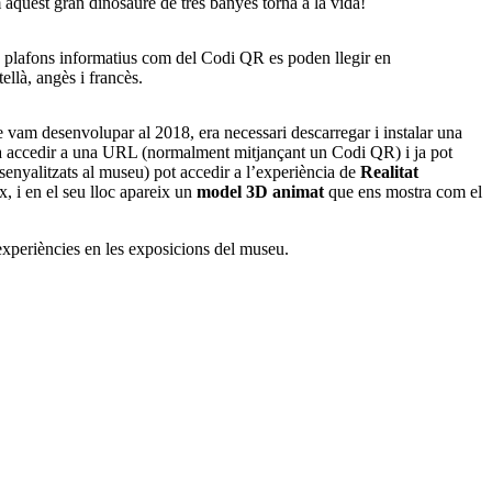
 aquest gran dinosaure de tres banyes torna a la vida!
ls plafons informatius com del Codi QR es poden llegir en
tellà, angès i francès.
e vam desenvolupar al 2018, era necessari descarregar i instalar una
ta accedir a una URL (normalment mitjançant un Codi QR) i ja pot
 senyalitzats al museu) pot accedir a l’experiència de
Realitat
x, i en el seu lloc apareix un
model 3D animat
que ens mostra com el
s experiències en les exposicions del museu.