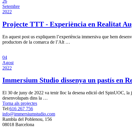
26
Setembre
2022
Projecte TTT - Experiència en Realitat A
En aquest post us expliquem l’experiència immersiva que hem desenvol
productors de la comarca de l’Alt …
04
Agost
2022
Immersium Studio dissenya un pastís en R
El 30 de juny de 2022 va tenir lloc la desena edició del SpinUOC, la 
desenvolupats dins la …
Torna als projectes
Tel:
616 267 756
info@immersiumstudio.com
Rambla del Poblenou, 156
08018 Barcelona