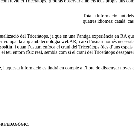
s com reviu el Triceràtops. ¡Podràs observar amb els teus propis ulls com
Tota la informació tant de
quatres idiomes: català, cas
sualització del Triceràtops, ja que en una l’antiga experiència en RA qu
senvolupat la app amb tecnologia webAR, i així l’usuari només necessi
positiu
, i quan l’usuari enfoca el crani del Triceràtops (des d’uns espais
l teu entorn físic real, sembla com si el crani del Triceràtops desaparei
ecte, i aquesta informació es tindrà en compte a l’hora de dissenyar nove
OR PEDAGÒGIC.