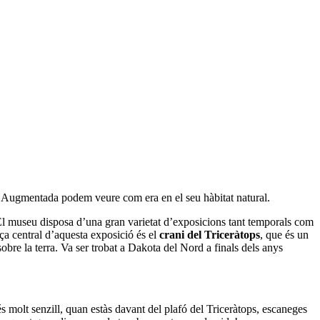
 Augmentada podem veure com era en el seu hàbitat natural.
El museu disposa d’una gran varietat d’exposicions tant temporals com
eça central d’aquesta exposició és el
crani del Triceràtops
, que és un
bre la terra. Va ser trobat a Dakota del Nord a finals dels anys
s molt senzill, quan estàs davant del plafó del Triceràtops, escaneges