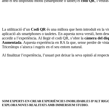
amb el teu dispositiu mòbil (smartphone o tablet) el
codi QR
, i veurà
La utilització d’un
Codi QR
és una millora que hem introduït en la vi
aplicació als smartphones o tauletes. En aquesta nova versió, hem de
accedir a l’experiència. Al llegir el codi QR, s’obre la
càmera del dis
Aumentada
. Aquesta experiència en RA fa que, sense perdre de vista e
Triceràtops s’aixeca i rugeix en el seu entorn natural.
Al finalitzar l’experiència, l’usuari pot deixar la seva opinió al resp
SOM EXPERTS EN CREAR EXPERIÈNCIES INOBLIDABLES D’ALT RIG
EXPLORA NOVES REALITATS AMB IMMERSIUM STUDIO.