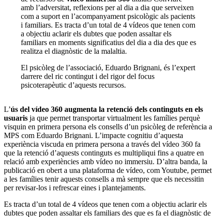
amb l’adversitat, reflexions per al dia a dia que serveixen
com a suport en l’acompanyament psicològic als pacients
i familiars. Es tracta d’un total de 4 vídeos que tenen com
a objectiu aclarir els dubtes que poden assaltar els
familiars en moments significatius del dia a dia des que es
realitza el diagnòstic de la malaltia.
El psicòleg de l’associació, Eduardo Brignani, és l’expert
darrere del ric contingut i del rigor del focus
psicoterapèutic d’aquests recursos.
L’
ús del vídeo 360 augmenta la retenció dels continguts en els
usuaris
ja que permet transportar virtualment les famílies perquè
visquin en primera persona els consells d’un psicòleg de referència a
MPS com Eduardo Brignani. L’impacte cognitiu d’aquesta
experiència viscuda en primera persona a través del vídeo 360 fa
que la retenció d’aquests continguts es multipliqui fins a quatre en
relació amb experiències amb vídeo no immersiu. D’altra banda, la
publicació en obert a una plataforma de vídeo, com Youtube, permet
a les famílies tenir aquests consells a mà sempre que els necessitin
per revisar-los i refrescar eines i plantejaments.
Es tracta d’un total de 4 vídeos que tenen com a objectiu aclarir els
dubtes que poden assaltar els familiars des que es fa el diagnòstic de