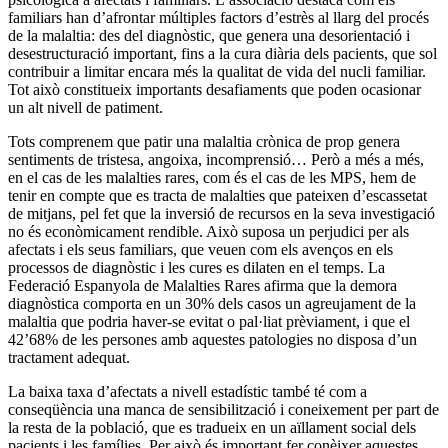
familiars han d’afrontar múltiples factors d’estrès al llarg del procés
de la malaltia: des del diagnòstic, que genera una desorientació i
desestructuració important, fins a la cura diària dels pacients, que sol
contribuir a limitar encara més la qualitat de vida del nucli familiar.
Tot això constitueix importants desafiaments que poden ocasionar
un alt nivell de patiment.
Tots comprenem que patir una malaltia crònica de prop genera
sentiments de tristesa, angoixa, incomprensió… Però a més a més,
en el cas de les malalties rares, com és el cas de les MPS, hem de
tenir en compte que es tracta de malalties que pateixen d’escassetat
de mitjans, pel fet que la inversió de recursos en la seva investigació
no és econòmicament rendible. Això suposa un perjudici per als
afectats i els seus familiars, que veuen com els avenços en els
processos de diagnòstic i les cures es dilaten en el temps. La
Federació Espanyola de Malalties Rares afirma que la demora
diagnòstica comporta en un 30% dels casos un agreujament de la
malaltia que podria haver-se evitat o pal·liat prèviament, i que el
42’68% de les persones amb aquestes patologies no disposa d’un
tractament adequat.
La baixa taxa d’afectats a nivell estadístic també té com a
conseqüència una manca de sensibilització i coneixement per part de
la resta de la població, que es tradueix en un aïllament social dels
pacients i les famílies. Per això és important fer conèixer aquestes