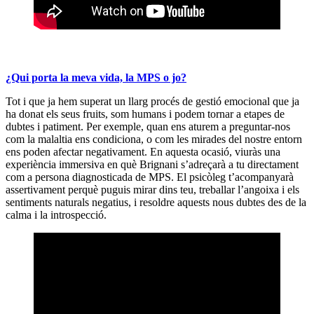
¿Qui porta la meva vida, la MPS o jo?
Tot i que ja hem superat un llarg procés de gestió emocional que ja
ha donat els seus fruits, som humans i podem tornar a etapes de
dubtes i patiment. Per exemple, quan ens aturem a preguntar-nos
com la malaltia ens condiciona, o com les mirades del nostre entorn
ens poden afectar negativament. En aquesta ocasió, viuràs una
experiència immersiva en què Brignani s’adreçarà a tu directament
com a persona diagnosticada de MPS. El psicòleg t’acompanyarà
assertivament perquè puguis mirar dins teu, treballar l’angoixa i els
sentiments naturals negatius, i resoldre aquests nous dubtes des de la
calma i la introspecció.