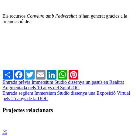
Els recursos
Conviure amb l’adversitat
s’han generat gràcies a la
financiació de:
Share
Facebook
Twitter
Email
LinkedIn
WhatsApp
Pinterest
Entrada prèvia
Immersium Studio dissenya un pastís en Realitat
Augmentada pels 10 anys del SpinUOC
Entrada següent
Immersium Studio dissenya una Exposició Virtual
pels 25 anys de la UOC
Projectes relacionats
25