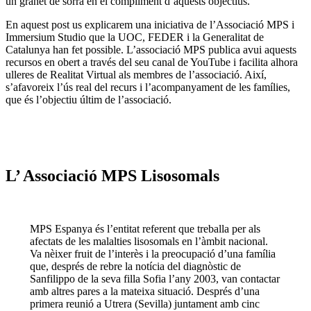
un granet de sorra en el compliment d’aquests objectius.
En aquest post us explicarem una iniciativa de l’Associació MPS i
Immersium Studio que la UOC, FEDER i la Generalitat de
Catalunya han fet possible. L’associació MPS publica avui aquests
recursos en obert a través del seu canal de YouTube i facilita alhora
ulleres de Realitat Virtual als membres de l’associació. Així,
s’afavoreix l’ús real del recurs i l’acompanyament de les famílies,
que és l’objectiu últim de l’associació.
L’ Associació MPS Lisosomals
MPS Espanya és l’entitat referent que treballa per als
afectats de les malalties lisosomals en l’àmbit nacional.
Va nèixer fruit de l’interès i la preocupació d’una família
que, després de rebre la notícia del diagnòstic de
Sanfilippo de la seva filla Sofia l’any 2003, van contactar
amb altres pares a la mateixa situació. Després d’una
primera reunió a Utrera (Sevilla) juntament amb cinc