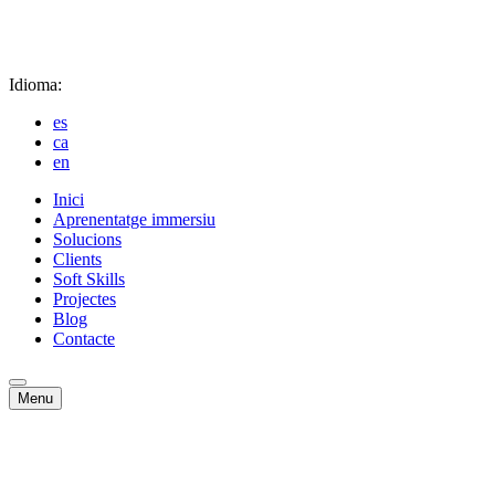
Idioma:
es
ca
en
Inici
Aprenentatge immersiu
Solucions
Clients
Soft Skills
Projectes
Blog
Contacte
Menu