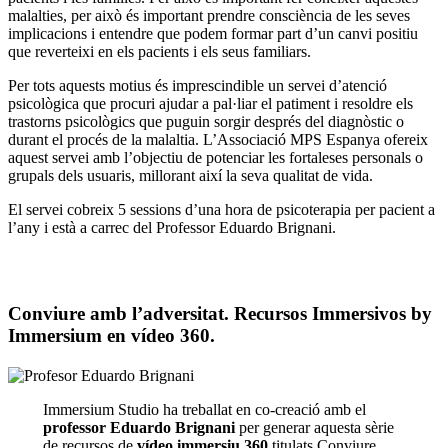
malalties, per això és important prendre consciència de les seves
implicacions i entendre que podem formar part d’un canvi positiu
que reverteixi en els pacients i els seus familiars.
Per tots aquests motius és imprescindible un servei d’atenció
psicològica que procuri ajudar a pal·liar el patiment i resoldre els
trastorns psicològics que puguin sorgir després del diagnòstic o
durant el procés de la malaltia. L’Associació MPS Espanya ofereix
aquest servei amb l’objectiu de potenciar les fortaleses personals o
grupals dels usuaris, millorant així la seva qualitat de vida.
El servei cobreix 5 sessions d’una hora de psicoterapia per pacient a
l’any i està a carrec del Professor Eduardo Brignani.
Conviure amb l’adversitat. Recursos Immersivos by
Immersium en vídeo 360.
Immersium Studio ha treballat en co-creació amb el
professor Eduardo Brignani
per generar aquesta sèrie
de recursos de
vídeo immersiu 360
titulats Conviure