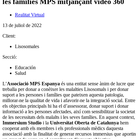
les famílies MPS mitjançant video 360
Realitat Virtual
13 de juliol de 2022
Client:
Lisosomales
Secció:
Educación
Salud
L’
Associació MPS Espanya
és una entitat sense ànim de lucre que
treballa per donar a conèixer les malalties Lisosomals i per donar
suport a les persones i famílies que pateixen aquesta patologia,
millorar-ne la qualitat de vida i afavorir-ne la integració social. Entre
els objectius principals hi ha el d’assessorar, donar suport i donar
informació a les persones afectades, així com sensibilitzar la societat
de les necessitats dels malalts i les seves famílies. En aquest context,
Immersium Studio
i la
Universitat Oberta de Catalunya
hem
cooperat amb els membres i els professionals mèdics daquesta
associació amb la finalitat de generar recursos immersius que aportin