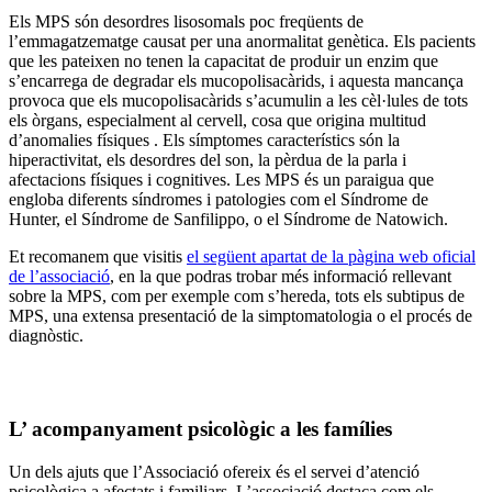
Els MPS són desordres lisosomals poc freqüents de
l’emmagatzematge causat per una anormalitat genètica. Els pacients
que les pateixen no tenen la capacitat de produir un enzim que
s’encarrega de degradar els mucopolisacàrids, i aquesta mancança
provoca que els mucopolisacàrids s’acumulin a les cèl·lules de tots
els òrgans, especialment al cervell, cosa que origina multitud
d’anomalies físiques . Els símptomes característics són la
hiperactivitat, els desordres del son, la pèrdua de la parla i
afectacions físiques i cognitives. Les MPS és un paraigua que
engloba diferents síndromes i patologies com el Síndrome de
Hunter, el Síndrome de Sanfilippo, o el Síndrome de Natowich.
Et recomanem que visitis
el següent apartat de la pàgina web oficial
de l’associació
, en la que podras trobar més informació rellevant
sobre la MPS, com per exemple com s’hereda, tots els subtipus de
MPS, una extensa presentació de la simptomatologia o el procés de
diagnòstic.
L’ acompanyament psicològic a les famílies
Un dels ajuts que l’Associació ofereix és el servei d’atenció
psicològica a afectats i familiars. L’associació destaca com els