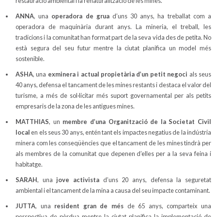
restauració ambiental i la renaturalització de les mines.
ANNA
, una
operadora de grua
d’uns 30 anys, ha treballat com a
operadora de maquinària durant anys. La mineria, el treball, les
tradicions i la comunitat han format part de la seva vida des de petita. No
està segura del seu futur mentre la ciutat planifica un model més
sostenible.
ASHA
, una
exminera i actual propietària d’un petit negoci
als seus
40 anys, defensa el tancament de les mines restants i destaca el valor del
turisme, a més de sol·licitar més suport governamental per als petits
empresaris de la zona de les antigues mines.
MATTHIAS
, un
membre d’una Organització de la Societat Civil
local
en els seus 30 anys, entén tant els impactes negatius de la indústria
minera com les conseqüències que el tancament de les mines tindrà per
als membres de la comunitat que depenen d’elles per a la seva feina i
habitatge.
SARAH
, una
jove activista
d’uns 20 anys, defensa la seguretat
ambiental i el tancament de la mina a causa del seu impacte contaminant.
JUTTA
, una
resident gran de més
de 65 anys, comparteix una
perspectiva de pèrdua mentre la ciutat planifica la implementació de