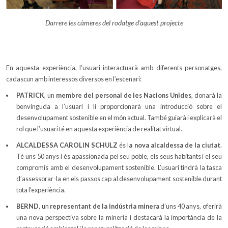
Darrere les càmeres del rodatge d’aquest projecte
En aquesta experiència, l’usuari interactuarà amb diferents personatges,
cadascun amb interessos diversos en l’escenari:
PATRICK
, un
membre del personal de les Nacions Unides
, donarà la
benvinguda a l’usuari i li proporcionarà una introducció sobre el
desenvolupament sostenible en el món actual. També guiarà i explicarà el
rol que l’usuari té en aquesta experiència de realitat virtual.
ALCALDESSA CAROLIN SCHULZ
és l
a nova alcaldessa de la ciutat
.
Té uns 50 anys i és apassionada pel seu poble, els seus habitants i el seu
compromís amb el desenvolupament sostenible. L’usuari tindrà la tasca
d’assessorar-la en els passos cap al desenvolupament sostenible durant
tota l’experiència.
BERND
, un
representant de la indústria minera
d’uns 40 anys, oferirà
una nova perspectiva sobre la mineria i destacarà la importància de la