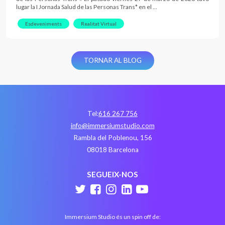
lugar la I Jornada Salud de las Personas Trans* en el …
Esdeveniments
Realitat Virtual
TORNAR AL BLOG
Tel:
616 267 756
info@immersiumstudio.com
Rambla del Poblenou, 156
08018 Barcelona
SEGUEIX-NOS
Immersium Studio és un spin off de: