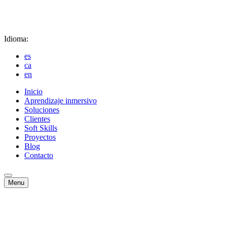
Idioma:
es
ca
en
Inicio
Aprendizaje inmersivo
Soluciones
Clientes
Soft Skills
Proyectos
Blog
Contacto
Menu