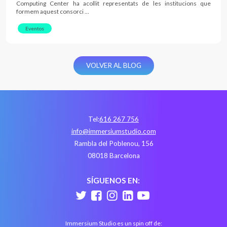
Computing Center ha acollit representats de les institucions que
formem aquest consorci …
Eventos
VOLVER AL BLOG
Tel:
616 267 756
info@immersiumstudio.com
Rambla del Poblenou, 156
08018 Barcelona
SÍGUENOS EN:
Immersium Studio es un spin off de: