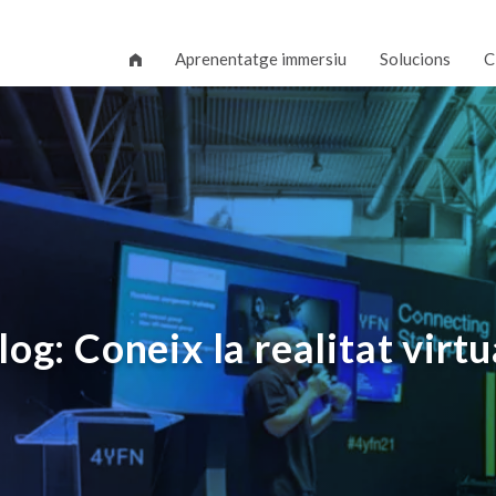
Aprenentatge immersiu
Solucions
C
log: Coneix la realitat virtu