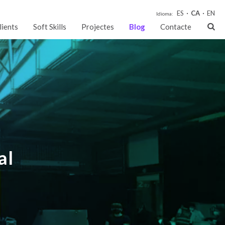
ES
CA
EN
Idioma:
lients
Soft Skills
Projectes
Blog
Contacte
al