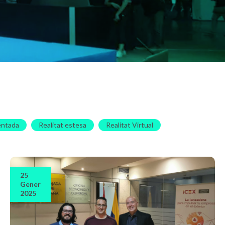
entada
Realitat estesa
Realitat Virtual
25
Gener
2025