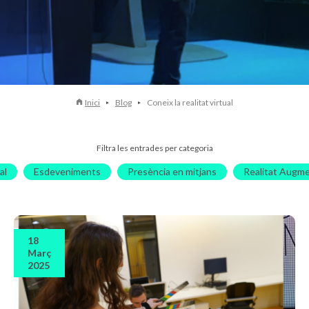
Inici
Blog
Coneix la realitat virtual
Filtra les entrades per categoria
al
Esdeveniments
Presència en mitjans
Realitat Augm
18
Març
2025