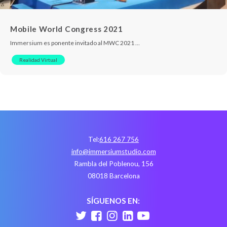
Mobile World Congress 2021
Immersium es ponente invitado al MWC 2021 …
Realidad Virtual
Tel:
616 267 756
info@immersiumstudio.com
Rambla del Poblenou, 156
08018 Barcelona
SÍGUENOS EN: