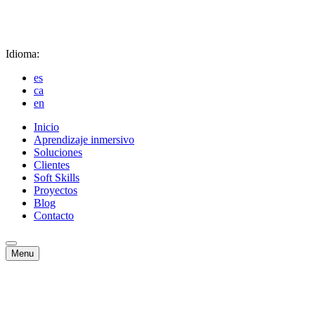
Idioma:
es
ca
en
Inicio
Aprendizaje inmersivo
Soluciones
Clientes
Soft Skills
Proyectos
Blog
Contacto
Menu