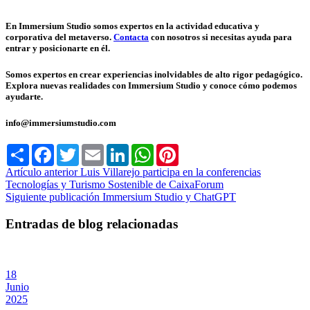
En Immersium Studio somos expertos en la actividad educativa y
corporativa del metaverso.
Contacta
con nosotros si necesitas ayuda para
entrar y posicionarte en él.
Somos expertos en crear experiencias inolvidables de alto rigor pedagógico.
Explora nuevas realidades con Immersium Studio y conoce cómo podemos
ayudarte.
info@immersiumstudio.com
Share
Facebook
Twitter
Email
LinkedIn
WhatsApp
Pinterest
Artículo anterior
Luis Villarejo participa en la conferencias
Tecnologías y Turismo Sostenible de CaixaForum
Siguiente publicación
Immersium Studio y ChatGPT
Entradas de blog relacionadas
18
Junio
2025