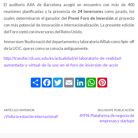
El auditorio AXA de Barcelona acogió un encuentro con más de 400
reuniones planificadas y la presencia de
24 inversores
como jurado, los
cuales determinaron el ganador del
Premi Foro de Inversión
al proyecto
con más potencial de innovación e internacionalización. La presente edición
del Foro contó con inversores del Reino Unido.
Immersium Studio nació del departamento y laboratorio ARlab como Spin-off
de la UOC, que es como se conocía antiguamente.
http://transfer.rdi.uoc.edu/es/actualidad/el-laboratorio-de-realidad-
aumentada-y-virtual-de-la-uoc-en-el-foro-de-inversion-de-accio
Share
Facebook
Twitter
Email
LinkedIn
WhatsApp
Pinterest
ARTÍCULO ANTERIOR
SIGUIENTE PUBLICACIÓN
4YFN: Plataforma de negocio de
¡Visita la estación internacional!
empresas y startups