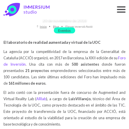
Fòrum inversió Acció
20 de noviembre de 2018
Inicio
Blog
Fòrum inversió Acció
Eventos
El laboratorio de realidad aumentada y virtual de la UOC
La agencia por la competitividad de la empresa de la Generalitat de
Cataluña (ACCIÓ) organizó, en 2017 en Barcelona, la XXII edición de su
Foro
de Inversión
. Una cita con más de
500 asistentes
donde fueron
presentados
21 proyectos
emprendedores seleccionados entre más de
100 candidatos. Las siete últimas ediciones del Foro han impulsado más
de
161 millones de euros
.
El acto contó con la presentación fuera de concurso de Augmented and
Virtual Reality Lab (
ARlab
), a cargo de
Luis
Villarejo
, técnico del Área de
Tecnología de la UOC, como proyecto destacado en el ámbito de las TIC.
Este proyecto de transferencia de la UOC, financiado por ACCIÓ, está
orientado al estudio de la viabilidad para la creación de una empresa de
base tecnológica y de conocimiento.