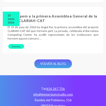
22
Participem a la primera Assemblea General de la
Junio
xarxa CLARIAH-CAT
2026
El 15 de juny de 2026 ha tingut lloc la primera assemblea del projecte
CLARIAH-CAT del que formem part. La jornada, celebrada al Barcelona
Computing Center ha acollit representats de les institucions que
formem aquest consorci …
Eventos
VOLVER AL BLOG
Tel:
616 267 756
info@immersiumstudio.com
Rambla del Poblenou, 156
08018 Barcelona