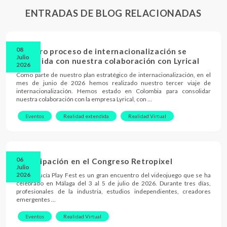
ENTRADAS DE BLOG RELACIONADAS
08
Nuestro proceso de internacionalización se
Julio
consolida con nuestra colaboración con Lyrical
2026
Como parte de nuestro plan estratégico de internacionalización, en el
mes de junio de 2026 hemos realizado nuestro tercer viaje de
internacionalización. Hemos estado en Colombia para consolidar
nuestra colaboración con la empresa Lyrical, con …
Eventos
Realidad extendida
Realidad Virtual
06
Participación en el Congreso Retropixel
Julio
2026
El Andalucía Play Fest es un gran encuentro del videojuego que se ha
celebrado en Málaga del 3 al 5 de julio de 2026. Durante tres días,
profesionales de la industria, estudios independientes, creadores
emergentes …
Eventos
Realidad Virtual